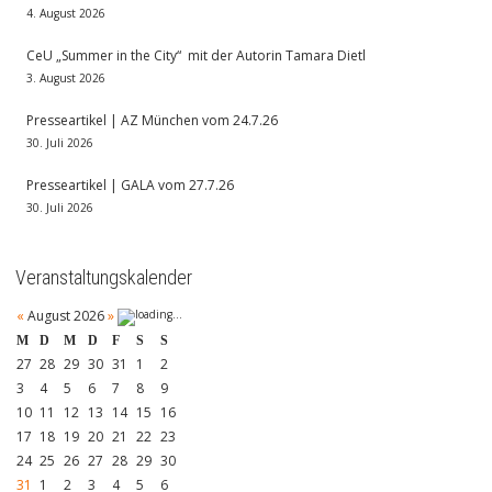
4. August 2026
CeU „Summer in the City“ mit der Autorin Tamara Dietl
3. August 2026
Presseartikel | AZ München vom 24.7.26
30. Juli 2026
Presseartikel | GALA vom 27.7.26
30. Juli 2026
Veranstaltungskalender
«
August 2026
»
M
D
M
D
F
S
S
27
28
29
30
31
1
2
3
4
5
6
7
8
9
10
11
12
13
14
15
16
17
18
19
20
21
22
23
24
25
26
27
28
29
30
31
1
2
3
4
5
6