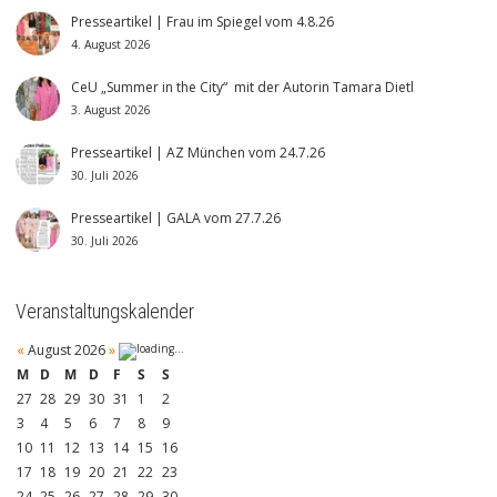
Presseartikel | Frau im Spiegel vom 4.8.26
4. August 2026
CeU „Summer in the City“ mit der Autorin Tamara Dietl
3. August 2026
Presseartikel | AZ München vom 24.7.26
30. Juli 2026
Presseartikel | GALA vom 27.7.26
30. Juli 2026
Veranstaltungskalender
«
August 2026
»
M
D
M
D
F
S
S
27
28
29
30
31
1
2
3
4
5
6
7
8
9
10
11
12
13
14
15
16
17
18
19
20
21
22
23
24
25
26
27
28
29
30