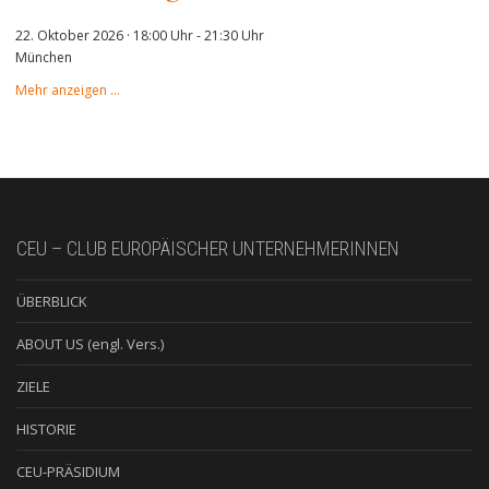
22. Oktober 2026 · 18:00 Uhr
-
21:30 Uhr
München
Mehr anzeigen …
CEU – CLUB EUROPÄISCHER UNTERNEHMERINNEN
ÜBERBLICK
ABOUT US (engl. Vers.)
ZIELE
HISTORIE
CEU-PRÄSIDIUM