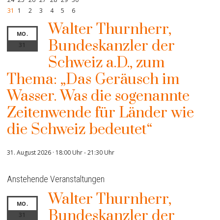
31
1
2
3
4
5
6
Walter Thurnherr,
MO.
Bundeskanzler der
31
Schweiz a.D., zum
Thema: „Das Geräusch im
Wasser. Was die sogenannte
Zeitenwende für Länder wie
die Schweiz bedeutet“
31. August 2026 · 18:00 Uhr
-
21:30 Uhr
Anstehende Veranstaltungen
Walter Thurnherr,
MO.
Bundeskanzler der
31