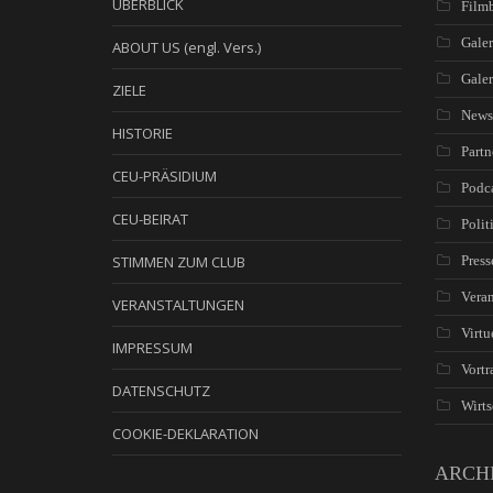
ÜBERBLICK
Filmb
Galer
ABOUT US (engl. Vers.)
Gale
ZIELE
News
HISTORIE
Partn
CEU-PRÄSIDIUM
Podc
CEU-BEIRAT
Polit
STIMMEN ZUM CLUB
Press
Veran
VERANSTALTUNGEN
Virtu
IMPRESSUM
Vortr
DATENSCHUTZ
Wirts
COOKIE-DEKLARATION
ARCH