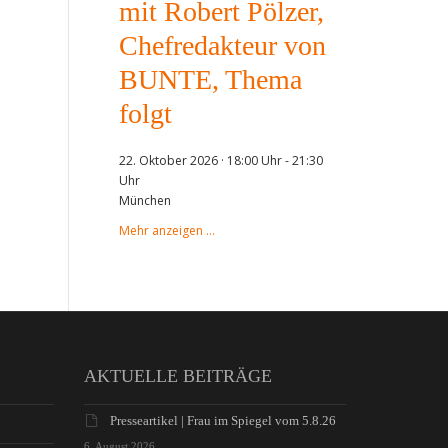
mit Robert Pölzer,
Chefredakteur von
BUNTE, Thema
folgt
22. Oktober 2026 · 18:00 Uhr
-
21:30
Uhr
München
Mehr anzeigen …
AKTUELLE BEITRÄGE
Presseartikel | Frau im Spiegel vom 5.8.26
6. August 2026