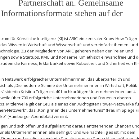
Partnerschaft an. Gemeinsame
 Informationsformate stehen auf der
m für Künstliche Intelligenz (KI) ist ARIC ein zentraler Know-How-Träger
 das Wissen in Wirtschaft und Wissenschaft und vereinfacht themen- und
chnologie. Zu den Mitgliedern von ARIC gehören neben der Freien und
ungen sowie Startups, KMU und Konzerne. Um ethisch einwandfreie und 
 zudem die Fairness, Erklärbarkeit sowie Robustheit und Sicherheit von KI-
ein Netzwerk erfolgreicher Unternehmerinnen, das überparteilich und
 sich als „Die moderne Stimme der Unternehmerinnen in Wirtschaft, Politik
 Präsidentin Kristina Tröger mit 40 hochkarätigen Unternehmerinnen am 4.
rweile über 700 erfolgreiche Unternehmerinnen und Frauen in oberen
. Mittlerweile gilt der CeU als eines der „wichtigsten Power-Netzwerke fü
en-Netzwerk“, das „Königinnen des Unternehmertums“ (Frau im Spiegel) i
e“ (Hamburger Abendblatt) vereint.
 folgen und sich offen und aufgeklärt mit daraus entstehenden Chancen un
als Unternehmerinnen alle sehr gut. Und wie nachteilig es ist, mit dem
t das Drama rund um die mangelnde Digitalisierung in Deutschland während d