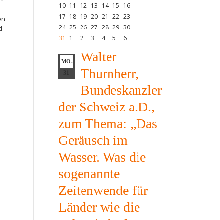
10
11
12
13
14
15
16
17
18
19
20
21
22
23
en
24
25
26
27
28
29
30
d
31
1
2
3
4
5
6
Walter
MO.
Thurnherr,
31
Bundeskanzler
der Schweiz a.D.,
zum Thema: „Das
Geräusch im
Wasser. Was die
sogenannte
Zeitenwende für
Länder wie die