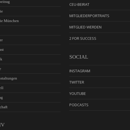
eitrag
CEU-BEIRAT
ie
MITGLIEDERPORTRAITS
rie München
MITGLIED WERDEN
2 FOR SUCCESS
er
ast
SOCIAL
ik
e
INSTAGRAM
staltungen
TWITTER
ell
YOUTUBE
ag
PODCASTS
chaft
IV