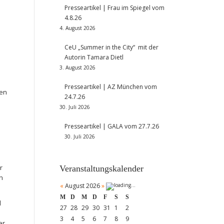
Presseartikel | Frau im Spiegel vom
4.8.26
4. August 2026
CeU „Summer in the City“ mit der
Autorin Tamara Dietl
3. August 2026
Presseartikel | AZ München vom
den
24.7.26
30. Juli 2026
Presseartikel | GALA vom 27.7.26
30. Juli 2026
r
Veranstaltungskalender
n
«
August 2026
»
M
D
M
D
F
S
S
d
27
28
29
30
31
1
2
3
4
5
6
7
8
9
er