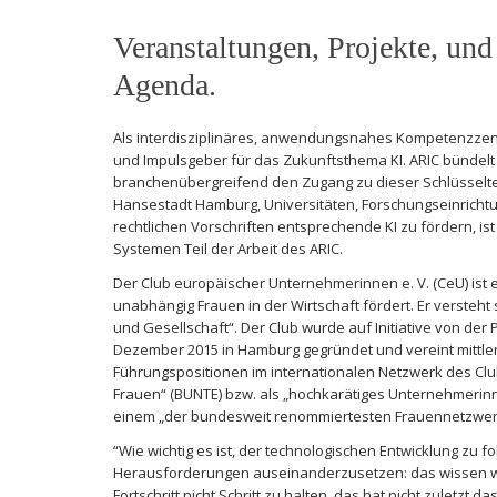
Veranstaltungen, Projekte, und
Agenda.
Als interdisziplinäres, anwendungsnahes Kompetenzzentru
und Impulsgeber für das Zukunftsthema KI. ARIC bündelt
branchenübergreifend den Zugang zu dieser Schlüsselte
Hansestadt Hamburg, Universitäten, Forschungseinricht
rechtlichen Vorschriften entsprechende KI zu fördern, ist
Systemen Teil der Arbeit des ARIC.
Der Club europäischer Unternehmerinnen e. V. (CeU) ist 
unabhängig Frauen in der Wirtschaft fördert. Er versteht
und Gesellschaft“. Der Club wurde auf Initiative von der
Dezember 2015 in Hamburg gegründet und vereint mittle
Führungspositionen im internationalen Netzwerk des Clubs
Frauen“ (BUNTE) bzw. als „hochkarätiges Unternehmerinn
einem „der bundesweit renommiertesten Frauennetzwerk
“Wie wichtig es ist, der technologischen Entwicklung zu
Herausforderungen auseinanderzusetzen: das wissen wir 
Fortschritt nicht Schritt zu halten, das hat nicht zuletz