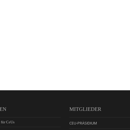
EN
MITGLIEDER
 für CeUs
CEU-PRÄSIDIUM