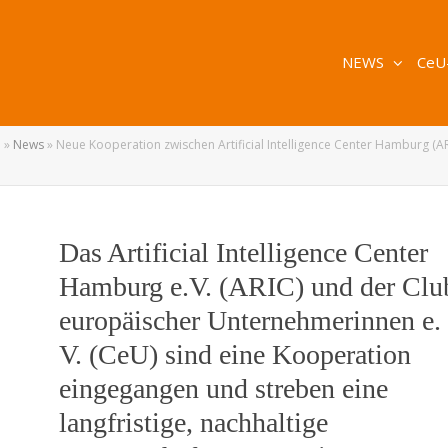
NEWS
CeU
e
»
News
»
Neue Kooperation zwischen Artificial Intelligence Center Hamburg (A
Das Artificial Intelligence Center
Hamburg e.V. (ARIC) und der Clu
europäischer Unternehmerinnen e.
V. (CeU) sind eine Kooperation
eingegangen und streben eine
langfristige, nachhaltige