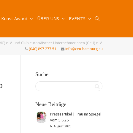
-Kunst Award
ÜBER UNS
EVENTS
RIC) e. V. und Club europäischer Unternehmerinnen (CeU) e. V.
(040) 897 277 51
info@ceu-hamburg.eu
Suche
b
Neue Beiträge
Presseartikel | Frau im Spiegel
vom 5.8.26
6. August 2026