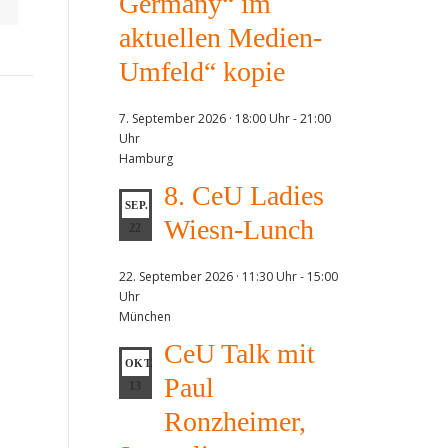
Germany“ im
Ca
Li
aktuellen Medien-
Vor
Umfeld“ kopie
Mit
Wir
de
7. September 2026 · 18:00 Uhr
-
21:00
Ste
Uhr
Vor
Hamburg
CD
Bu
8. CeU Ladies
SEP.
Wiesn-Lunch
22
22. September 2026 · 11:30 Uhr
-
15:00
Uhr
München
CeU Talk mit
OKT.
Paul
13
Ronzheimer,