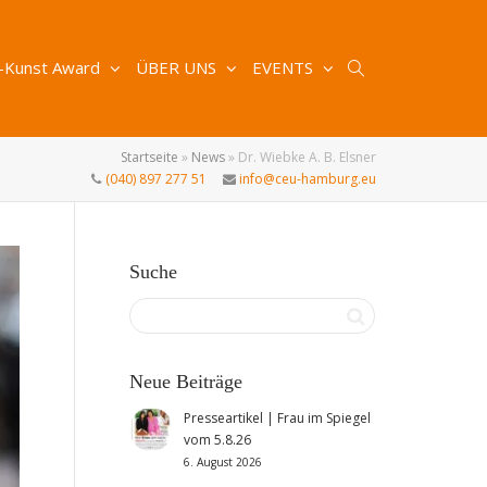
-Kunst Award
ÜBER UNS
EVENTS
Startseite
»
News
»
Dr. Wiebke A. B. Elsner
(040) 897 277 51
info@ceu-hamburg.eu
Suche
Neue Beiträge
Presseartikel | Frau im Spiegel
vom 5.8.26
6. August 2026