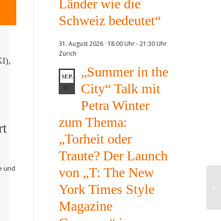
Länder wie die
Schweiz bedeutet“
31. August 2026 · 18:00 Uhr
-
21:30 Uhr
Zürich
KI),
„Summer in the
SEP.
City“ Talk mit
07
Petra Winter
zum Thema:
rt
„Torheit oder
Traute? Der Launch
e und
von „T: The New
York Times Style
Magazine
CeU