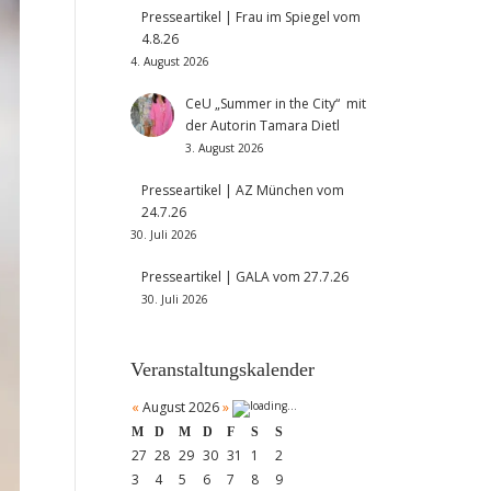
Presseartikel | Frau im Spiegel vom
4.8.26
4. August 2026
CeU „Summer in the City“ mit
der Autorin Tamara Dietl
3. August 2026
Presseartikel | AZ München vom
24.7.26
30. Juli 2026
Presseartikel | GALA vom 27.7.26
30. Juli 2026
Veranstaltungskalender
«
August 2026
»
M
D
M
D
F
S
S
27
28
29
30
31
1
2
3
4
5
6
7
8
9