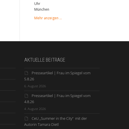
Uhr
München
Mehr anzeigen …
AKTUELLE BEITRÄGE
Presseartikel | Frau im Spiegel vom
5.8.26
6. August 2026
Presseartikel | Frau im Spiegel vom
4.8.26
4. August 2026
CeU „Summer in the City“ mit der
Autorin Tamara Dietl