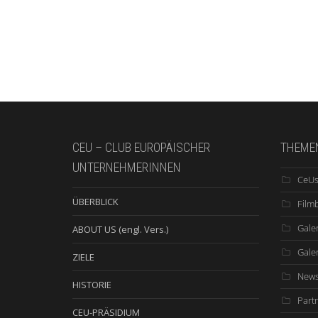
CEU – CLUB EUROPÄISCHER
THEME
UNTERNEHMERINNEN
CeUs
ÜBERBLICK
Film
Galer
ABOUT US (engl. Vers.)
Gale
ZIELE
New
HISTORIE
Part
CEU-PRÄSIDIUM