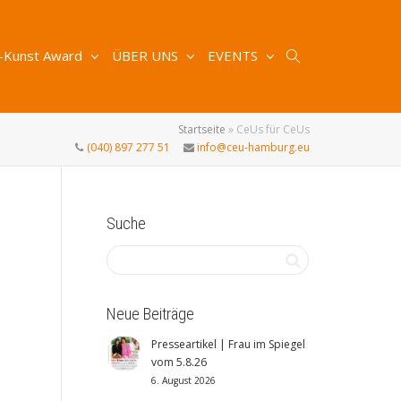
-Kunst Award
ÜBER UNS
EVENTS
Startseite
»
CeUs für CeUs
(040) 897 277 51
info@ceu-hamburg.eu
Suche
Neue Beiträge
Presseartikel | Frau im Spiegel
vom 5.8.26
6. August 2026