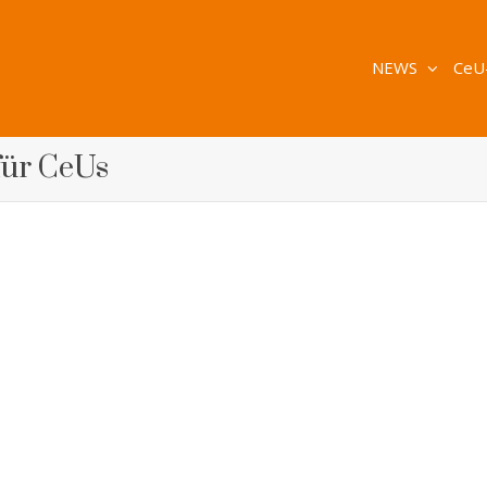
NEWS
CeU
für CeUs