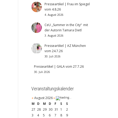
Presseartikel | Frau im Spiegel
vom 4.8.26
4. August 2026
CeU „Summer in the City“ mit
der Autorin Tamara Dietl
3. August 2026
Presseartikel | AZ München
vom 24.7.26
30. Juli 2026
Presseartikel | GALA vom 27.7.26
30. Juli 2026
Veranstaltungskalender
«
August 2026
»
M
D
M
D
F
S
S
27
28
29
30
31
1
2
3
4
5
6
7
8
9