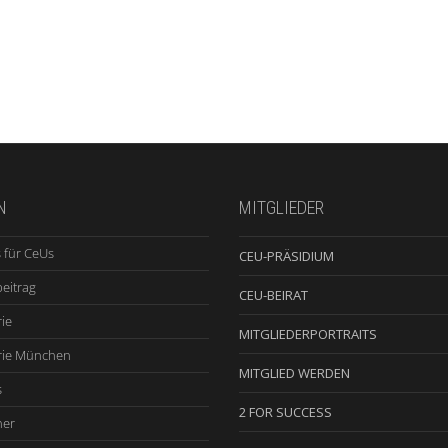
N
MITGLIEDER
 für CeUs
CEU-PRÄSIDIUM
beitrag
CEU-BEIRAT
ie
MITGLIEDERPORTRAITS
rie München
MITGLIED WERDEN
s
2 FOR SUCCESS
ner