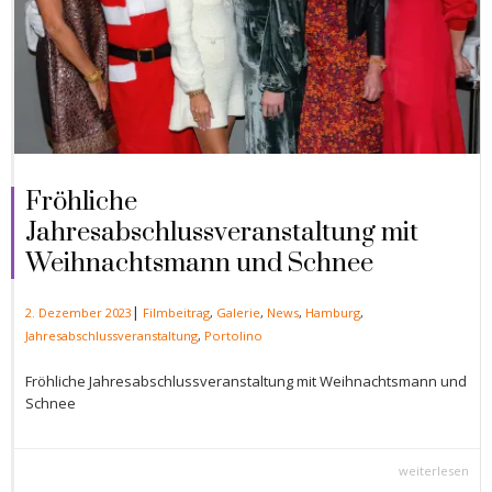
Fröhliche
Jahresabschlussveranstaltung mit
Weihnachtsmann und Schnee
|
2. Dezember 2023
Filmbeitrag
,
Galerie
,
News
,
Hamburg
,
Jahresabschlussveranstaltung
,
Portolino
Fröhliche Jahresabschlussveranstaltung mit Weihnachtsmann und
Schnee
weiterlesen