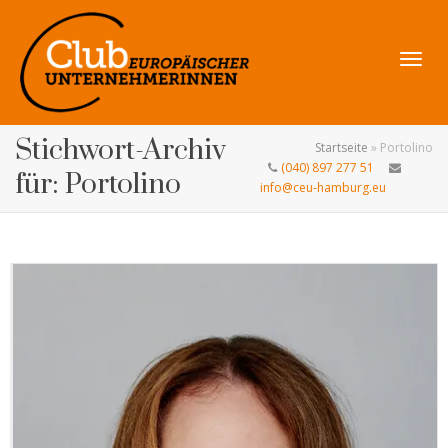
Navig
Stichwort-Archiv
Startseite
»
Portolino
(040) 897 277 51
für: Portolino
info@ceu-hamburg.eu
umsch