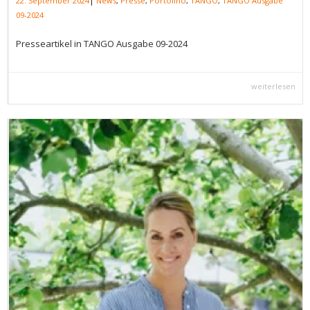
22. September 2024
News
,
Presse
,
Portolino
,
TANGO
,
TANGO Ausgabe
09-2024
Presseartikel in TANGO Ausgabe 09-2024
weiterlesen