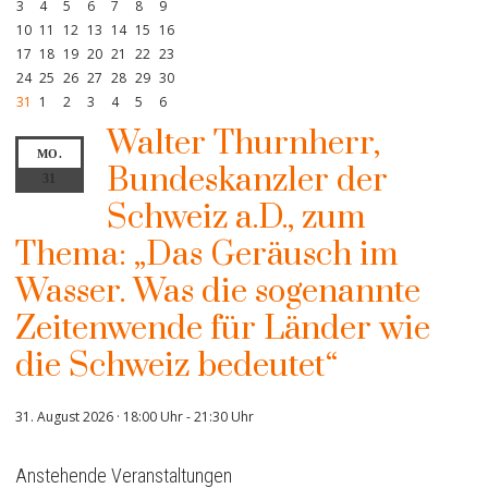
3
4
5
6
7
8
9
10
11
12
13
14
15
16
17
18
19
20
21
22
23
24
25
26
27
28
29
30
31
1
2
3
4
5
6
Walter Thurnherr,
MO.
Bundeskanzler der
31
Schweiz a.D., zum
Thema: „Das Geräusch im
Wasser. Was die sogenannte
Zeitenwende für Länder wie
die Schweiz bedeutet“
31. August 2026 · 18:00 Uhr
-
21:30 Uhr
Anstehende Veranstaltungen