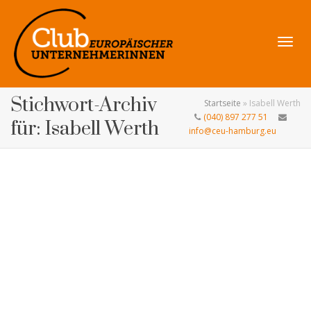
Navig
Stichwort-Archiv
Startseite
»
Isabell Werth
(040) 897 277 51
für: Isabell Werth
info@ceu-hamburg.eu
umsch