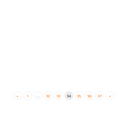
beim Europatalk
11. Mai 2016
Galerie
,
News
,
Veranstaltungen
,
CDU
,
Europa
,
Europäische
Union
,
Galerie
,
Hamburg
,
Junge Union
Anlässlich der alljährlich stattfindenden Europawoche der Freien
und Hansestadt Hamburg lud die Junge Union Hamburg die
Präsidentin des überparteilichen...
weiterlesen
«
1
…
92
93
94
95
96
97
»