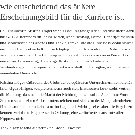
wie entscheidend das äußere
Erscheinungsbild für die Karriere ist.
CeU Präsidentin Kristina Tröger war als Podiumsgast geladen und diskutierte dazu
mit GALA Chefreporterin Janina Kirsch, Anna Nentwig, Formel 1 Sportjournalistin
und Moderatorin des Abends und Thekla Tamke , die die Linie Boss Womanswear
mit ihrem Team entwickelt und sich tagtäglich mit den modischen Bedürfnissen
von Frauen auseinandersetzt. Einig waren sich die meisten in einem Punkt: Der
maskuline Hosenanzug, das strenge Kostüm, in dem sich Ladies in
Vorstandsetagen vor einigen Jahren fast ausschließlich bewegten, weicht einem
veränderten Dresscode.
Kristina Tröger, Gründerin des Clubs der europäischen Unternehmerinnen, die für
ihren eigenwilligen, verspielten, wenn auch stets klassischen Look steht, vertrat
die Meinung, dass man die Macht der Kleidung nutzen sollte. Auch ohne Worte
Zeichen setzen, einen Auftritt unterstreichen und sich von der Menge abzuheben –
für die Unternehmerin kein Tabu, im Gegenteil. Wichtig sei es aber, die Regeln zu
kennen: weibliche Eleganz sei in Ordnung, eine zerlöcherte Jeans trotz aller
Hippness nicht.
Thekla Tamke fand die perfekten Abschlussworte: