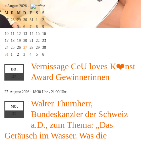
«
August 2026
»
M
D
M
D
F
S
S
27
28
29
30
31
1
2
3
4
5
6
7
8
9
10
11
12
13
14
15
16
17
18
19
20
21
22
23
24
25
26
27
28
29
30
31
1
2
3
4
5
6
Vernissage CeU loves K❤️nst
DO.
Award Gewinnerinnen
27
27. August 2026 · 18:30 Uhr
-
21:00 Uhr
Walter Thurnherr,
MO.
Bundeskanzler der Schweiz
31
a.D., zum Thema: „Das
Geräusch im Wasser. Was die