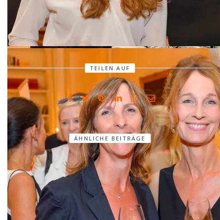
Nadine Geigle, Steffi Oesterwind
TEILEN AUF
Birgit von Have, Gaby Bethge
ÄHNLICHE BEITRÄGE