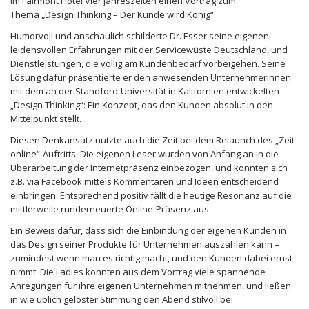
im Fairmont Hotel Vier Jahreszeiten einen Vortrag zum
Thema „Design Thinking – Der Kunde wird König“.
Humorvoll und anschaulich schilderte Dr. Esser seine eigenen
leidensvollen Erfahrungen mit der Servicewüste Deutschland, und
Dienstleistungen, die völlig am Kundenbedarf vorbeigehen. Seine
Lösung dafür präsentierte er den anwesenden Unternehmerinnen
mit dem an der Standford-Universität in Kalifornien entwickelten
„Design Thinking“: Ein Konzept, das den Kunden absolut in den
Mittelpunkt stellt.
Diesen Denkansatz nutzte auch die Zeit bei dem Relaunch des „Zeit
online“-Auftritts. Die eigenen Leser wurden von Anfang an in die
Überarbeitung der Internetpräsenz einbezogen, und konnten sich
z.B. via Facebook mittels Kommentaren und Ideen entscheidend
einbringen. Entsprechend positiv fällt die heutige Resonanz auf die
mittlerweile runderneuerte Online-Präsenz aus.
Ein Beweis dafür, dass sich die Einbindung der eigenen Kunden in
das Design seiner Produkte für Unternehmen auszahlen kann –
zumindest wenn man es richtig macht, und den Kunden dabei ernst
nimmt. Die Ladies konnten aus dem Vortrag viele spannende
Anregungen für ihre eigenen Unternehmen mitnehmen, und ließen
in wie üblich gelöster Stimmung den Abend stilvoll bei