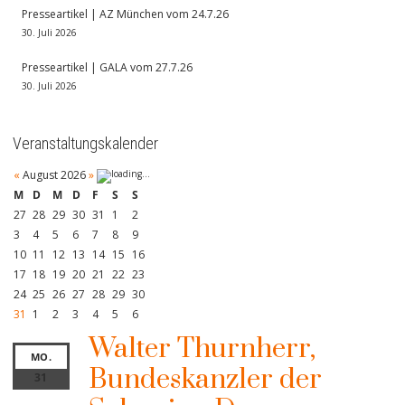
Presseartikel | AZ München vom 24.7.26
30. Juli 2026
Presseartikel | GALA vom 27.7.26
30. Juli 2026
Veranstaltungskalender
«
August 2026
»
M
D
M
D
F
S
S
27
28
29
30
31
1
2
3
4
5
6
7
8
9
10
11
12
13
14
15
16
17
18
19
20
21
22
23
24
25
26
27
28
29
30
31
1
2
3
4
5
6
Walter Thurnherr,
MO.
Bundeskanzler der
31