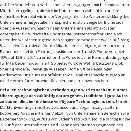
auf. Der Wandel kann nach seiner Überzeugung nur mit hochmotivierten
Mitarbeitern gelingen, die sich im Unternehmen wohl fühlen und mit
demselben Herzblut wie in der Vergangenheit die Weiterentwicklung des
Unternehmens mitgestalten. Entsprechend stolz zeigte Dr. Blume sich
über die Auszeichnungen für sein Unternehmen als attraktivster
Arbeitgeber für Wirtschafts- und Ingenieurwissenschaftler. Und auch
unter den weiblichen Ingenieuren rangiert Porsche mittlerweile auf Rang
5. Um seine Attraktivität für alle Mitarbeiter zu steigern, aber auch den
Frauenanteil bei den Führungspositionen der 1. und 2. Ebene von jetzt
10% auf 15% in 2021 zu erhöhen, hat Porsche seine Rahmenbedingungen
für Mitarbeiter modernisiert. So bietet Porsche Wahlarbeitszeiten, Job
Sharing Modelle, Freiwillige Auszeiten, Home Office Regelungen,
Kinderbetreuung auch in Notfällen sowie Familienserviceleistungen an,
die die Arbeit für Mitarbeiter flexibler und attraktiver machen.
Bei allen technologischen Veränderungen wird es nach Dr. Blumes
Überzeugung auch zukünftig darum gehen, traditionell gute Autos
zu bauen, die aber die beste verfügbare Technologie nutzen.
Um hier
Marktentwicklungen nicht zu verpassen und sogar mitzugestalten,
kooperiert Porsche mit einer Vielzahl von Unternehmen in Bereichen wie
Batterieentwicklung, Aufbau von Ladeinfrastruktur, etc., die wichtig für die
Zukunft des Unternehmens sind. Denn nach internen Prognosen des
Unternehmens wird Porsche in 2030 über 90% seiner Fahrzeuge als