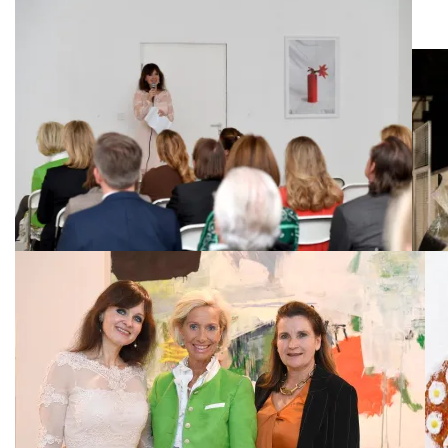
Clarissa Käfer, / „CeU-Kultur
exklusiv“ –
Dr. Sonja Lechner
/ „CeU-Kultur exklusiv“ – Vortrag in der Galerie Vogdt in München / 6. 
2018