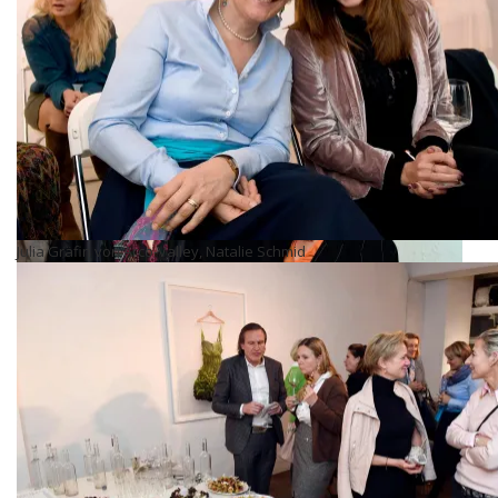
Dr. Sonja Lechner, Kristina Tröger
Julia Gräfin von Arco-Valley, Natalie Schmid
Isabelle Liegl, Gräfin Charlotte von Oeynhausen, Christiane Goetz-
Weimer