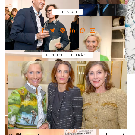
Prinz Adalbert von Preußen mit Frau Prinzessin Eva Maria und
TEILEN AUF
Betina von dem Knesebeck (li)
Stefan und Bettina Primbs
ÄHNLICHE BEITRÄGE
Kristina Tröger
Prinz Adalbert von Preußen mit Frau Prinzessin Eva Maria und
Kristina Tröger
Stefan Vogdt mit Tochter Felicitas Vogdt