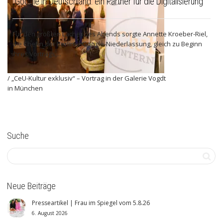
„Google in Deutschland: ein Partner für die Digitalisierung“
Für den größten Lacher des Abends sorgte Annette Kroeber-Riel,
die Chefin der Berliner Google-Niederlassung, gleich zu Beginn
ihres Vortrags,...
/ „CeU-Kultur exklusiv“ – Vortrag in der Galerie Vogdt
in München
Suche
Neue Beiträge
Presseartikel | Frau im Spiegel vom 5.8.26
6. August 2026