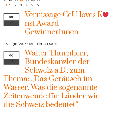
31
1
2
3
4
5
6
Vernissage CeU loves K
DO.
nst Award
27
Gewinnerinnen
27. August 2026 · 18:30 Uhr
-
21:00 Uhr
Walter Thurnherr,
MO.
Bundeskanzler der
31
Schweiz a.D., zum
Thema: „Das Geräusch im
Wasser. Was die sogenannte
Zeitenwende für Länder wie
die Schweiz bedeutet“