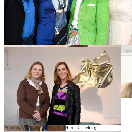
Annette Heuser, Andrea Lange
Clarissa Käfer, Kristina Tröger, Dr. Sonja Lechner
Kristina Tröger, Dr. Sonja Lechner
Brigit von Lotzbeck-Kesselring, Philipp Broichmann
Dorothea von Butlar, Birgit von Lotzbeck-Kesselring