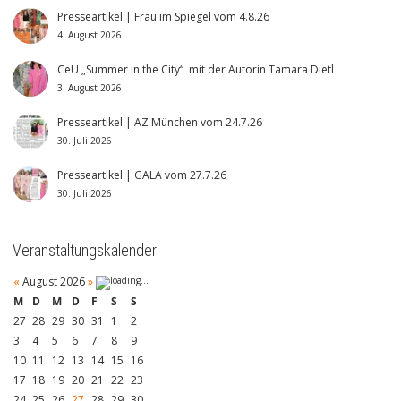
Presseartikel | Frau im Spiegel vom 4.8.26
4. August 2026
CeU „Summer in the City“ mit der Autorin Tamara Dietl
3. August 2026
Presseartikel | AZ München vom 24.7.26
30. Juli 2026
Presseartikel | GALA vom 27.7.26
30. Juli 2026
Veranstaltungskalender
«
August 2026
»
M
D
M
D
F
S
S
27
28
29
30
31
1
2
3
4
5
6
7
8
9
10
11
12
13
14
15
16
17
18
19
20
21
22
23
24
25
26
27
28
29
30