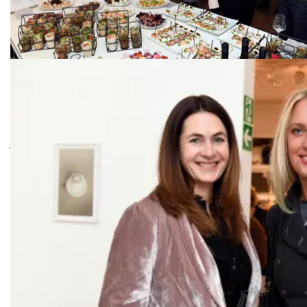
/ „CeU-Kultur exklusiv“ – Vortrag in der Galerie Vogdt in München
Julia Finkeisen, Gräfin Charlotte von Oeynhausen