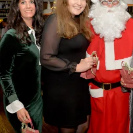
Siggi Spiegelburg Siggi Spiegelburg Couture, Santa, Kristina
Tröger CeU-Präsidentin, Sabrina Staubitz Moderatorin, Anita
Freitag-Meyer Verdener Keks- und Waffelfabrik