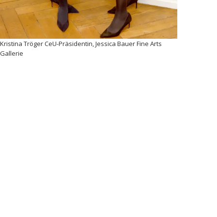
Presseartikel | Frau im Spiegel vom
5.8.26
Kristina Tröger CeU-Präsidentin, Jessica Bauer Fine Arts
Gallerie
6. August 2026
News
,
Presse
,
Frau im Spiegel
weiterlesen