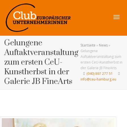
Navig
Gelungene
Startseite
»
News
»
Auftaktveranstaltung
Gelungene
Auftaktveranstaltung zum
zum ersten CeU-
ersten CeU-Kunstherbst in
umsch
der Galerie JB FineArts
Kunstherbst in der
(040) 897 277 51
Galerie JB FineArts
info@ceu-hamburg.eu