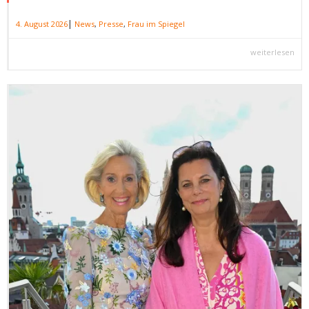
|
4. August 2026
News
,
Presse
,
Frau im Spiegel
weiterlesen