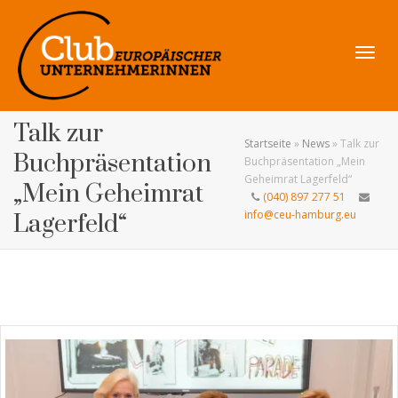
Navig
Talk zur
Startseite
»
News
»
Talk zur
Buchpräsentation
Buchpräsentation „Mein
Geheimrat Lagerfeld“
„Mein Geheimrat
(040) 897 277 51
umsch
info@ceu-hamburg.eu
Lagerfeld“