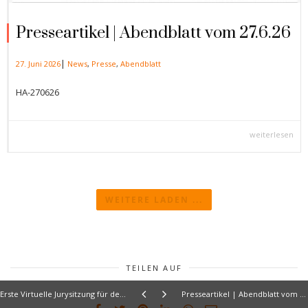
Presseartikel | Abendblatt vom 27.6.26
|
27. Juni 2026
News
,
Presse
,
Abendblatt
HA-270626
weiterlesen
WEITERE LADEN ...
TEILEN AUF
Erste Virtuelle Jurysitzung für den Award CeU loves K
nst
Presseartikel | Abendblatt vom 20.5.23