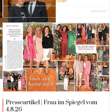
|
6. August 2026
News
,
Presse
,
Frau im Spiegel
weiterlesen
Presseartikel | Frau im Spiegel vom
4.8.26