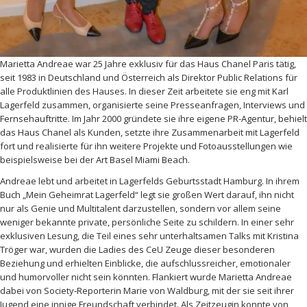
Marietta Andreae war 25 Jahre exklusiv für das Haus Chanel Paris tätig,
seit 1983 in Deutschland und Österreich als Direktor Public Relations für
alle Produktlinien des Hauses. In dieser Zeit arbeitete sie eng mit Karl
Lagerfeld zusammen, organisierte seine Presseanfragen, Interviews und
Fernsehauftritte. Im Jahr 2000 gründete sie ihre eigene PR-Agentur, behielt
das Haus Chanel als Kunden, setzte ihre Zusammenarbeit mit Lagerfeld
fort und realisierte für ihn weitere Projekte und Fotoausstellungen wie
beispielsweise bei der Art Basel Miami Beach.
Andreae lebt und arbeitet in Lagerfelds Geburtsstadt Hamburg. In ihrem
Buch „Mein Geheimrat Lagerfeld“ legt sie großen Wert darauf, ihn nicht
nur als Genie und Multitalent darzustellen, sondern vor allem seine
weniger bekannte private, persönliche Seite zu schildern. In einer sehr
exklusiven Lesung, die Teil eines sehr unterhaltsamen Talks mit Kristina
Tröger war, wurden die Ladies des CeU Zeuge dieser besonderen
Beziehung und erhielten Einblicke, die aufschlussreicher, emotionaler
und humorvoller nicht sein könnten. Flankiert wurde Marietta Andreae
dabei von Society-Reporterin Marie von Waldburg, mit der sie seit ihrer
Jugend eine innige Freundschaft verbindet. Als Zeitzeugin konnte von