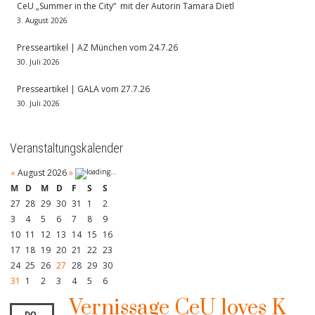
CeU „Summer in the City“ mit der Autorin Tamara Dietl
3. August 2026
Presseartikel | AZ München vom 24.7.26
30. Juli 2026
Presseartikel | GALA vom 27.7.26
30. Juli 2026
Veranstaltungskalender
«
August 2026
»
M
D
M
D
F
S
S
27
28
29
30
31
1
2
3
4
5
6
7
8
9
10
11
12
13
14
15
16
17
18
19
20
21
22
23
24
25
26
27
28
29
30
31
1
2
3
4
5
6
Vernissage CeU loves K
DO.