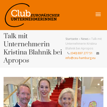
Navig
Talk mit
Startseite
»
News
»
Talk mit
Unternehmerin
Unternehmerin Kristina
Blahnik bei Apropos
Kristina Blahnik bei
(040) 897 277 51
umsch
info@ceu-hamburg.eu
Apropos