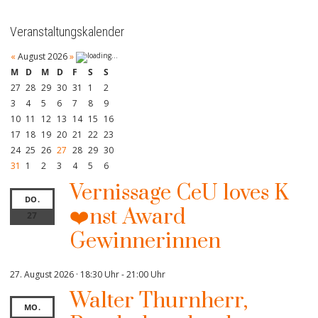
Veranstaltungskalender
«
August 2026
»
M
D
M
D
F
S
S
27
28
29
30
31
1
2
3
4
5
6
7
8
9
10
11
12
13
14
15
16
17
18
19
20
21
22
23
24
25
26
27
28
29
30
31
1
2
3
4
5
6
Vernissage CeU loves K
DO.
❤️nst Award
27
Gewinnerinnen
27. August 2026 · 18:30 Uhr
-
21:00 Uhr
Walter Thurnherr,
MO.