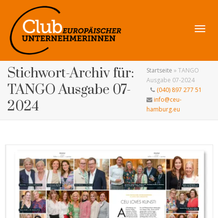
Navig
Stichwort-Archiv für:
Startseite
»
TANGO
Ausgabe 07-2024
TANGO Ausgabe 07-
(040) 897 277 51
info@ceu-
2024
hamburg.eu
umsch