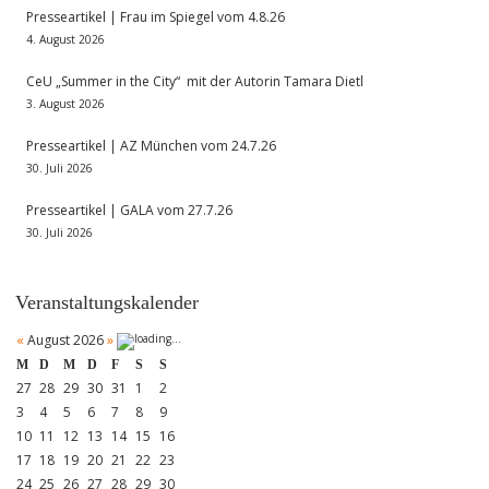
Presseartikel | Frau im Spiegel vom 4.8.26
4. August 2026
CeU „Summer in the City“ mit der Autorin Tamara Dietl
3. August 2026
Presseartikel | AZ München vom 24.7.26
30. Juli 2026
Presseartikel | GALA vom 27.7.26
30. Juli 2026
Veranstaltungskalender
«
August 2026
»
M
D
M
D
F
S
S
27
28
29
30
31
1
2
3
4
5
6
7
8
9
10
11
12
13
14
15
16
17
18
19
20
21
22
23
24
25
26
27
28
29
30