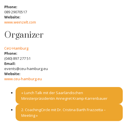
Phone:
089 29070517
Website:
www.weinzelt.com
Organizer
CeU-Hamburg
Phone:
(040) 897 277 51
Email:
events@ceu-hamburg.eu
Website:
www.ceu-hamburg.eu
«
Lunch Talk mit der Saarländischen
Ministerpräsidentin Annegret Kramp-Karrenbauer
2. CoachingCircle mit Dr. Cristina Barth Frazzetta –
Meeting
»