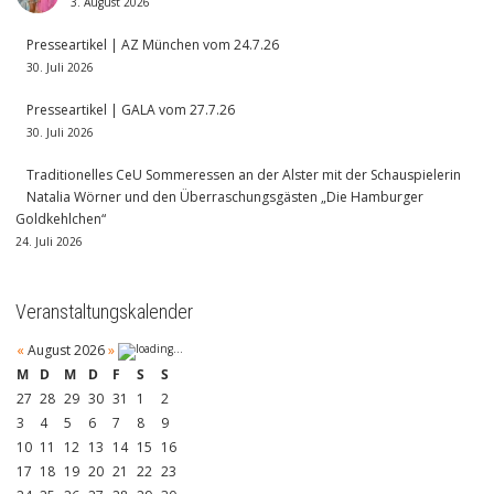
3. August 2026
Presseartikel | AZ München vom 24.7.26
30. Juli 2026
Presseartikel | GALA vom 27.7.26
30. Juli 2026
Traditionelles CeU Sommeressen an der Alster mit der Schauspielerin
Natalia Wörner und den Überraschungsgästen „Die Hamburger
Goldkehlchen“
24. Juli 2026
Veranstaltungskalender
«
August 2026
»
M
D
M
D
F
S
S
27
28
29
30
31
1
2
3
4
5
6
7
8
9
10
11
12
13
14
15
16
17
18
19
20
21
22
23