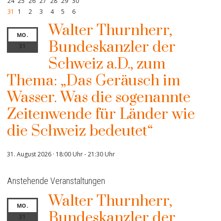
24
25
26
27
28
29
30
31
1
2
3
4
5
6
Walter Thurnherr,
MO.
Bundeskanzler der
31
Schweiz a.D., zum
Thema: „Das Geräusch im
Wasser. Was die sogenannte
Zeitenwende für Länder wie
die Schweiz bedeutet“
31. August 2026 · 18:00 Uhr
-
21:30 Uhr
Anstehende Veranstaltungen
Walter Thurnherr,
MO.
Bundeskanzler der
31