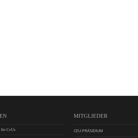
EN
MITGLIEDER
 für CeUs
CEU-PRÄSIDIUM