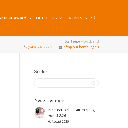
-Kunst Award
ÜBER UNS
EVENTS
Startseite
»
Dockland
(040) 897 277 51
info@ceu-hamburg.eu
Suche
Neue Beiträge
Presseartikel | Frau im Spiegel
vom 5.8.26
6. August 2026