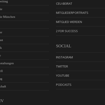
eitrag
CEU-BEIRAT
ie
MITGLIEDERPORTRAITS
rie München
MITGLIED WERDEN
2 FOR SUCCESS
er
ast
SOCIAL
ik
e
INSTAGRAM
staltungen
TWITTER
ell
YOUTUBE
ag
PODCASTS
chaft
IV