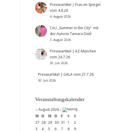
Presseartikel | Frau im Spiegel
vom 4.8.26
4. August 2026
CeU „Summer in the City“ mit
der Autorin Tamara Dietl
3. August 2026
Presseartikel | AZ München
vom 24.7.26
30. Juli 2026
Presseartikel | GALA vom 27.7.26
30. Juli 2026
Veranstaltungskalender
«
August 2026
»
M
D
M
D
F
S
S
27
28
29
30
31
1
2
3
4
5
6
7
8
9