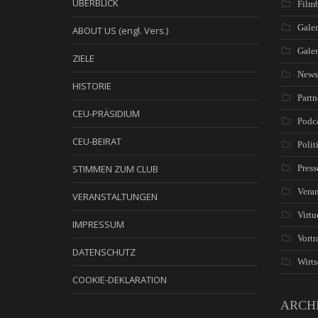
ÜBERBLICK
Filmb
Galer
ABOUT US (engl. Vers.)
Gale
ZIELE
News
HISTORIE
Partn
CEU-PRÄSIDIUM
Podc
CEU-BEIRAT
Polit
STIMMEN ZUM CLUB
Press
Veran
VERANSTALTUNGEN
Virtu
IMPRESSUM
Vortr
DATENSCHUTZ
Wirts
COOKIE-DEKLARATION
ARCH