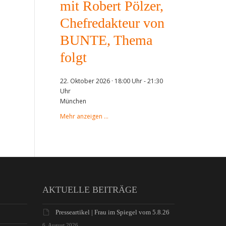
mit Robert Pölzer,
Chefredakteur von
BUNTE, Thema
folgt
22. Oktober 2026 · 18:00 Uhr
-
21:30
Uhr
München
Mehr anzeigen …
AKTUELLE BEITRÄGE
Presseartikel | Frau im Spiegel vom 5.8.26
6. August 2026