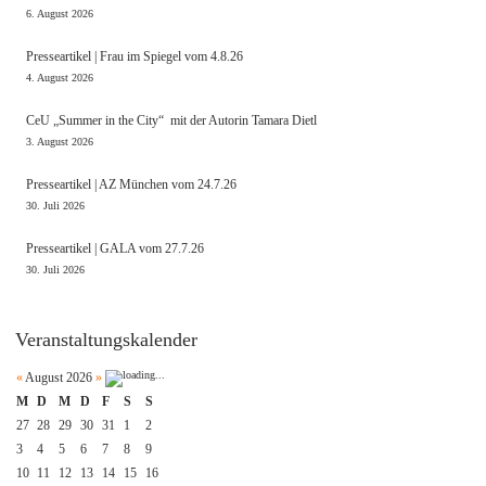
6. August 2026
Presseartikel | Frau im Spiegel vom 4.8.26
4. August 2026
CeU „Summer in the City“ mit der Autorin Tamara Dietl
3. August 2026
Presseartikel | AZ München vom 24.7.26
30. Juli 2026
Presseartikel | GALA vom 27.7.26
30. Juli 2026
Veranstaltungskalender
«
August 2026
»
M
D
M
D
F
S
S
27
28
29
30
31
1
2
3
4
5
6
7
8
9
10
11
12
13
14
15
16