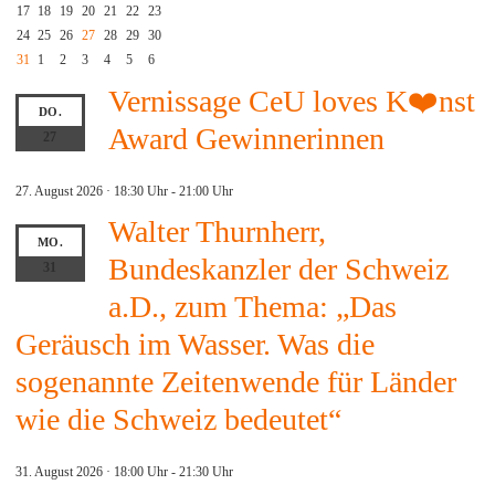
17
18
19
20
21
22
23
24
25
26
27
28
29
30
31
1
2
3
4
5
6
Vernissage CeU loves K❤️nst
DO.
Award Gewinnerinnen
27
27. August 2026 · 18:30 Uhr
-
21:00 Uhr
Walter Thurnherr,
MO.
Bundeskanzler der Schweiz
31
a.D., zum Thema: „Das
Geräusch im Wasser. Was die
sogenannte Zeitenwende für Länder
wie die Schweiz bedeutet“
31. August 2026 · 18:00 Uhr
-
21:30 Uhr