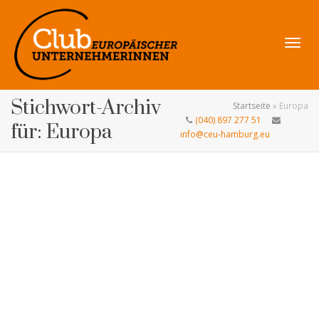
Navig
Stichwort-Archiv
Startseite
»
Europa
(040) 897 277 51
für: Europa
info@ceu-hamburg.eu
umsch