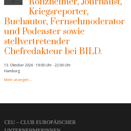
Ronzheimer, Journalist,
13
Kriegsreporter,
Buchautor, Fernsehmoderator
und Podcaster sowie
stellvertretender
Chefredakteur bei BILD.
13. Oktober 2026 · 19:00 Uhr
-
22:00 Uhr
Hamburg
Mehr anzeigen …
CEU – CLUB EUROPÄISCHER
UNTERNEHMERINNEN