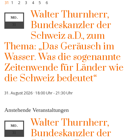
31
1
2
3
4
5
6
Walter Thurnherr,
MO.
Bundeskanzler der
31
Schweiz a.D., zum
Thema: „Das Geräusch im
Wasser. Was die sogenannte
Zeitenwende für Länder wie
die Schweiz bedeutet“
31. August 2026 · 18:00 Uhr
-
21:30 Uhr
Anstehende Veranstaltungen
Walter Thurnherr,
MO.
Bundeskanzler der
31