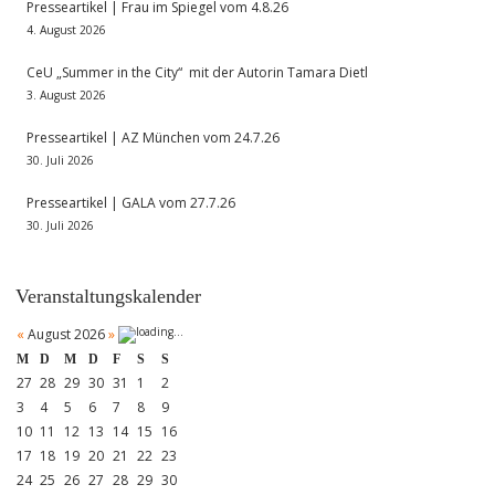
Presseartikel | Frau im Spiegel vom 4.8.26
4. August 2026
CeU „Summer in the City“ mit der Autorin Tamara Dietl
3. August 2026
Presseartikel | AZ München vom 24.7.26
30. Juli 2026
Presseartikel | GALA vom 27.7.26
30. Juli 2026
Veranstaltungskalender
«
August 2026
»
M
D
M
D
F
S
S
27
28
29
30
31
1
2
3
4
5
6
7
8
9
10
11
12
13
14
15
16
17
18
19
20
21
22
23
24
25
26
27
28
29
30