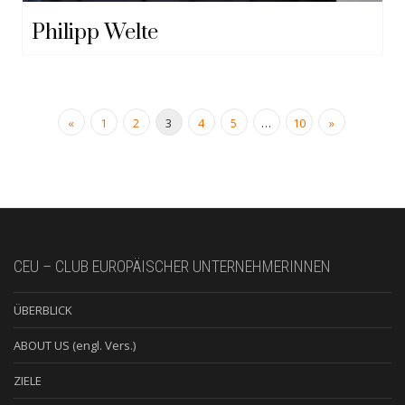
Philipp Welte
«
1
2
3
4
5
…
10
»
CEU – CLUB EUROPÄISCHER UNTERNEHMERINNEN
ÜBERBLICK
ABOUT US (engl. Vers.)
ZIELE