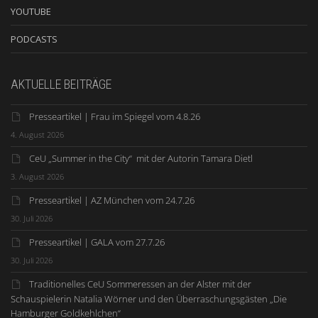
YOUTUBE
PODCASTS
AKTUELLE BEITRÄGE
Presseartikel | Frau im Spiegel vom 4.8.26
4. August 2026
CeU „Summer in the City“ mit der Autorin Tamara Dietl
3. August 2026
Presseartikel | AZ München vom 24.7.26
30. Juli 2026
Presseartikel | GALA vom 27.7.26
30. Juli 2026
Traditionelles CeU Sommeressen an der Alster mit der
Schauspielerin Natalia Wörner und den Überraschungsgästen „Die
Hamburger Goldkehlchen“