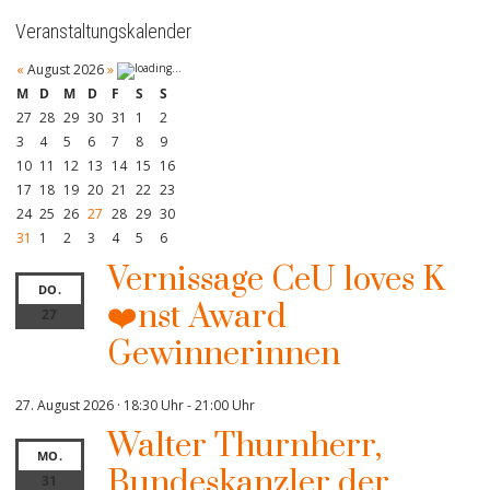
Veranstaltungskalender
«
August 2026
»
M
D
M
D
F
S
S
27
28
29
30
31
1
2
3
4
5
6
7
8
9
10
11
12
13
14
15
16
17
18
19
20
21
22
23
24
25
26
27
28
29
30
31
1
2
3
4
5
6
Vernissage CeU loves K
DO.
❤️nst Award
27
Gewinnerinnen
27. August 2026 · 18:30 Uhr
-
21:00 Uhr
Walter Thurnherr,
MO.
Bundeskanzler der
31