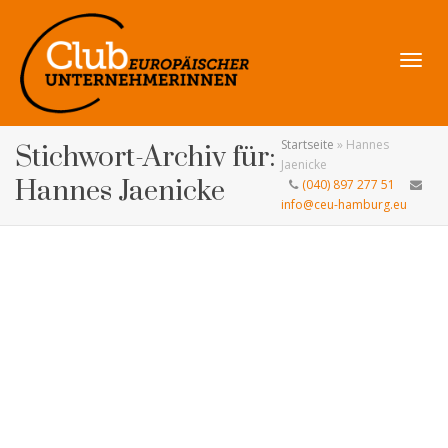
Navig
Startseite
»
Hannes
Stichwort-Archiv für:
Jaenicke
Hannes Jaenicke
(040) 897 277 51
info@ceu-hamburg.eu
umsch