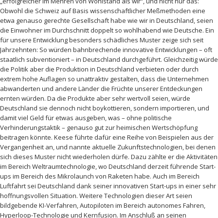
„erfolgreicher im Mehren von Wohlstand als wir“, und nicht nur das:
Obwohl die Schweiz auf Basis wissenschaftlicher Meßmethoden eine
etwa genauso gerechte Gesellschaft habe wie wir in Deutschland, seien
die Einwohner im Durchschnitt doppelt so wohlhabend wie Deutsche. Ein
für unsere Entwicklung besonders schädliches Muster zeige sich seit
Jahrzehnten: So würden bahnbrechende innovative Entwicklungen – oft
staatlich subventioniert – in Deutschland durchgeführt. Gleichzeitig würde
die Politik aber die Produktion in Deutschland verbieten oder durch
extrem hohe Auflagen so unattraktiv gestalten, dass die Unternehmen
abwanderten und andere Länder die Früchte unserer Entdeckungen
ernten würden. Da die Produkte aber sehr wertvoll seien, würde
Deutschland sie dennoch nicht boykottieren, sondern importieren, und
damit viel Geld für etwas ausgeben, was – ohne politische
Verhinderungstaktik – genauso gut zur heimischen Wertschöpfung
beitragen könnte. Keese führte dafür eine Reihe von Beispielen aus der
Vergangenheit an, und nannte aktuelle Zukunftstechnologien, bei denen
sich dieses Muster nicht wiederholen dürfe. Dazu zählte er die Aktivitäten
im Bereich Weltraumtechnologie, wo Deutschland derzeit führende Start-
ups im Bereich des Mikrolaunch von Raketen habe. Auch im Bereich
Luftfahrt sei Deutschland dank seiner innovativen Start-ups in einer sehr
hoffnungsvollen Situation. Weitere Technologien dieser Art seien
bildgebende KI-Verfahren, Autopiloten im Bereich autonomes Fahren,
Hyperloop-Technologie und Kernfusion. Im Anschluß an seinen