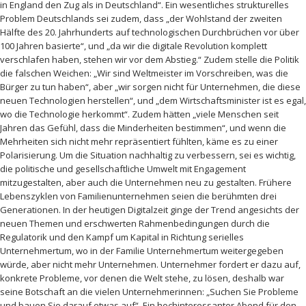
in England den Zug als in Deutschland“. Ein wesentliches strukturelles
Problem Deutschlands sei zudem, dass „der Wohlstand der zweiten
Hälfte des 20. Jahrhunderts auf technologischen Durchbrüchen vor über
100 Jahren basierte“, und „da wir die digitale Revolution komplett
verschlafen haben, stehen wir vor dem Abstieg.“ Zudem stelle die Politik
die falschen Weichen: „Wir sind Weltmeister im Vorschreiben, was die
Bürger zu tun haben“, aber „wir sorgen nicht für Unternehmen, die diese
neuen Technologien herstellen“, und „dem Wirtschaftsminister ist es egal,
wo die Technologie herkommt“. Zudem hätten „viele Menschen seit
Jahren das Gefühl, dass die Minderheiten bestimmen“, und wenn die
Mehrheiten sich nicht mehr repräsentiert fühlten, käme es zu einer
Polarisierung. Um die Situation nachhaltig zu verbessern, sei es wichtig,
die politische und gesellschaftliche Umwelt mit Engagement
mitzugestalten, aber auch die Unternehmen neu zu gestalten. Frühere
Lebenszyklen von Familienunternehmen seien die berühmten drei
Generationen. In der heutigen Digitalzeit ginge der Trend angesichts der
neuen Themen und erschwerten Rahmenbedingungen durch die
Regulatorik und den Kampf um Kapital in Richtung serielles
Unternehmertum, wo in der Familie Unternehmertum weitergegeben
würde, aber nicht mehr Unternehmen. Unternehmer fordert er dazu auf,
konkrete Probleme, vor denen die Welt stehe, zu lösen, deshalb war
seine Botschaft an die vielen Unternehmerinnen: „Suchen Sie Probleme
und bauen Sie darauf etwas auf“. Ein hochinteressanter Abend für den