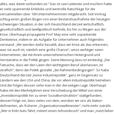
alles, was damit verbunden ist.“ Das ist sein Leitmotiv und insofern hatte
er viele spannende Einblicke und wertvolle Ratschläge für die
versammelten über 100 Unternehmerinnen mitgebracht. Seit Vortrag
schlug einen großen Bogen von einer Bestandsaufnahme der heutigen
schwierigen Situation, in der sich Deutschland derzeit wirtschaftlich,
gesellschaftlich und (welt)politisch befinde, bis hin zu Wegen aus der
Krise. Überhaupt propagierte Prof. May eine sehr zupackende
Denkweise, indem er als Aufgabe für Unternehmer auch folgendes
verstand: „Wir werden dafür bezahlt, dass wir Krise als das erkennen,
was sie auch ist, nämlich eine große Chance“, umso wichtiger seien
Unternehmer, die mit ihrem unternehmerischen Hintergrund und
Verständnis in die Politik gingen. Seine Meinung dazu ist eindeutig: „Die
Tatsache, dass wir den Laien den wichtigsten Beruf überlassen, ist
sträflich“, denn die Politik gestalte „die Rahmenbedingungen“. So habe
Deutschland derzeit „keine Industriepolitik“, ganz im Gegensatz zu
Ländern wie den USA und China, die vor allem Industriepolitik betrieben.
Und die Folgen dessen sehe man in der derzeitigen Lage. Überhaupt
habe mit den Merkeljahren eine Verschiebung der Mittel von einer
„Investitionspolitik hin zu einer Sozialkonstruktion“ stattgefunden,
dessen Folge sei, dass vieles von dem, worüber wir uns als Nation
definierten, als früherer „Organisationsweltmeister“, nicht mehr zuträfe.
„Wer in Köln Auto fährt, riskiert einen Achsenbruch“ und man „nutzt lieber