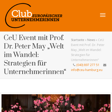
Navig
CeU Event mit Prof.
Startseite
»
News
»
CeU
Dr. Peter May „Welt
Event mit Prof. Dr. Peter
May „Welt im Wandel:
im Wandel:
Strategien für
umsch
Unternehmerinnen“
Strategien für
(040) 897 277 51
Unternehmerinnen“
info@ceu-hamburg.eu