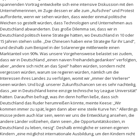
spannenden Vortrag entwickelte sich eine intensive Diskussion mit den
Unternehmerinnen, im Zuge dessen er alle zum „Aufschrei“ und Protest
aufforderte, wenn wir sehen würden, dass wieder einmal politische
Weichen so gestellt würden, dass Technologien und Unternehmen aus
Deutschland abwanderten. Das große Dilemma sei, dass wir in
Deutschland politisch keine Strategie hätten, wo Deutschland in 10 oder
15 Jahren stehen solle. „Die Chinesen haben eine Strategie für ihr Land“,
und deshalb zum Beispiel in der Solarenergie mittlerweile einen
Marktanteil von 90%. Was unsere Vorgehensweise belastet sei zudem,
dass wir in Deutschland „einen naiven Freihandelsgedanken“ verfolgten,
aber „andere sich nicht an das Spiel“ halten würden, sondern nicht
vergessen würden, warum sie regieren würden, nämlich um die
Interessen ihres Landes zu verfolgen, womit wir „immer der Verlierer“
seien würden. Und bzgl. unserer Zukunftschancen sei es sehr nachteilig,
dass „wir in Deutschland keine einzige technische Ivy League Universität“
hätten. Daraufhin befragt, was ihn denn hoffen ließe, dass sich
Deutschland das Ruder herumreißen könnte, meinte Keese: „Wir
kommen immer zu spät, legen dann aber eine steile Kurve hin.“ Allerdings
müsse jedem auch klar sein, wenn wir uns die Entwicklung ansehen, die
andere Länder vollziehen, dann seien „die Opportunitätskosten, in
Deutschland zu leben, riesig“. Deshalb ermögliche er seinen eigenen
Kindern „eine möglichst internationale Ausbildung, um den Kindern nicht