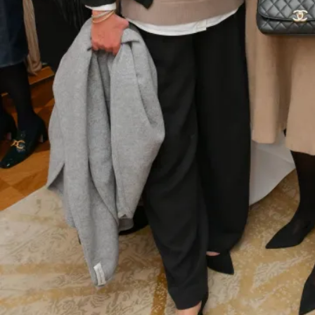
Presseartikel | Frau im Spiegel vom
5.8.26
6. August 2026
News
,
Presse
,
Frau im Spiegel
weiterlesen