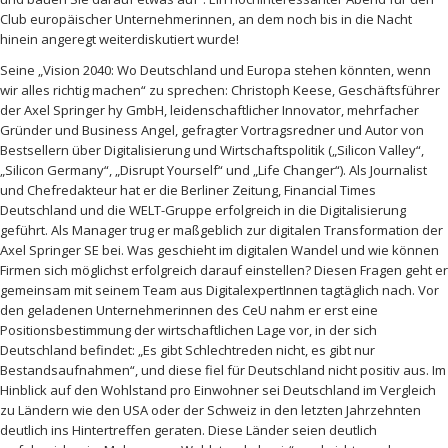
Club europäischer Unternehmerinnen, an dem noch bis in die Nacht
hinein angeregt weiterdiskutiert wurde!
Seine „Vision 2040: Wo Deutschland und Europa stehen könnten, wenn
wir alles richtig machen“ zu sprechen: Christoph Keese, Geschäftsführer
der Axel Springer hy GmbH, leidenschaftlicher Innovator, mehrfacher
Gründer und Business Angel, gefragter Vortragsredner und Autor von
Bestsellern über Digitalisierung und Wirtschaftspolitik („Silicon Valley“,
„Silicon Germany“, „Disrupt Yourself“ und „Life Changer“). Als Journalist
und Chefredakteur hat er die Berliner Zeitung, Financial Times
Deutschland und die WELT-Gruppe erfolgreich in die Digitalisierung
geführt. Als Manager trug er maßgeblich zur digitalen Transformation der
Axel Springer SE bei. Was geschieht im digitalen Wandel und wie können
Firmen sich möglichst erfolgreich darauf einstellen? Diesen Fragen geht er
gemeinsam mit seinem Team aus DigitalexpertInnen tagtäglich nach. Vor
den geladenen Unternehmerinnen des CeU nahm er erst eine
Positionsbestimmung der wirtschaftlichen Lage vor, in der sich
Deutschland befindet: „Es gibt Schlechtreden nicht, es gibt nur
Bestandsaufnahmen“, und diese fiel für Deutschland nicht positiv aus. Im
Hinblick auf den Wohlstand pro Einwohner sei Deutschland im Vergleich
zu Ländern wie den USA oder der Schweiz in den letzten Jahrzehnten
deutlich ins Hintertreffen geraten. Diese Länder seien deutlich