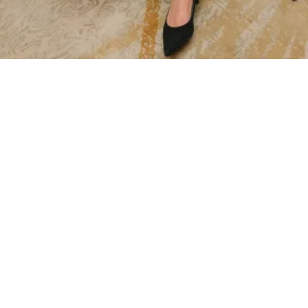
Presseartikel | Frau im Spiegel vom
4.8.26
4. August 2026
News
,
Presse
,
Frau im Spiegel
weiterlesen