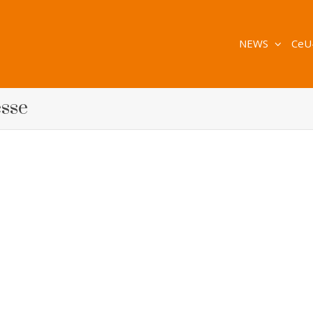
NEWS
CeU
esse