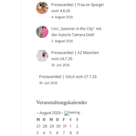
Presseartikel | Frau im Spiegel
vom 4.8.26
4. August 2026
CeU „Summer in the City“ mit
der Autorin Tamara Dietl
3. August 2026
Presseartikel | AZ München
vom 24.7.26
30. Juli 2026
Presseartikel | GALA vom 27.7.26
30. Juli 2026
Veranstaltungskalender
«
August 2026
»
M
D
M
D
F
S
S
27
28
29
30
31
1
2
3
4
5
6
7
8
9