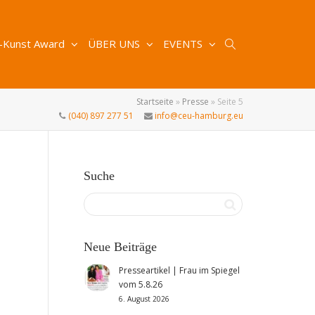
-Kunst Award
ÜBER UNS
EVENTS
Startseite
»
Presse
»
Seite 5
(040) 897 277 51
info@ceu-hamburg.eu
Suche
Neue Beiträge
Presseartikel | Frau im Spiegel
vom 5.8.26
6. August 2026