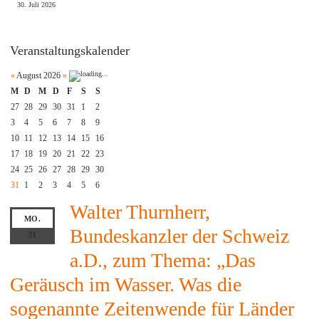
30. Juli 2026
Veranstaltungskalender
«
August 2026
»
M
D
M
D
F
S
S
27
28
29
30
31
1
2
3
4
5
6
7
8
9
10
11
12
13
14
15
16
17
18
19
20
21
22
23
24
25
26
27
28
29
30
31
1
2
3
4
5
6
Walter Thurnherr,
MO.
Bundeskanzler der Schweiz
31
a.D., zum Thema: „Das
Geräusch im Wasser. Was die
sogenannte Zeitenwende für Länder