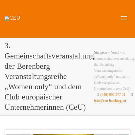
Naviga
3.
Startseite
»
News
»
3.
Gemeinschaftsveranstaltung
Gemeinschaftsveranstaltung
der Berenberg
der Berenberg
Veranstaltungsreihe
umscha
Veranstaltungsreihe
„Women only“ und dem
Club europäischer
„Women only“ und dem
Unternehmerinnen (CeU)
Club europäischer
(040) 897 277 51
info@ceu-hamburg.eu
Unternehmerinnen (CeU)