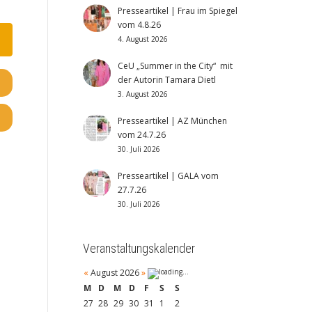
Presseartikel | Frau im Spiegel
vom 4.8.26
4. August 2026
CeU „Summer in the City“ mit
der Autorin Tamara Dietl
3. August 2026
Presseartikel | AZ München
vom 24.7.26
30. Juli 2026
Presseartikel | GALA vom
27.7.26
30. Juli 2026
Veranstaltungskalender
«
August 2026
»
M
D
M
D
F
S
S
27
28
29
30
31
1
2