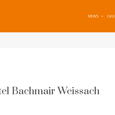
NEWS
CeU
tel Bachmair Weissach