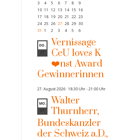
3
4
5
6
7
8
9
10
11
12
13
14
15
16
17
18
19
20
21
22
23
24
25
26
27
28
29
30
31
1
2
3
4
5
6
Vernissage
DO.
CeU loves K
27
❤️nst Award
Gewinnerinnen
27. August 2026 · 18:30 Uhr
-
21:00 Uhr
Walter
MO.
Thurnherr,
31
Bundeskanzler
der Schweiz a.D.,