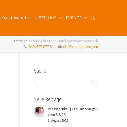
-Kunst Award
ÜBER UNS
EVENTS
Startseite
»
Weissach Arena Hotel Bachmair Weissach
(040) 897 277 51
info@ceu-hamburg.eu
Suche
Neue Beiträge
Presseartikel | Frau im Spiegel
vom 5.8.26
6. August 2026