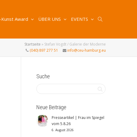
-Kunst Award
ÜBER UNS
EVENTS
Startseite
»
Stefan Vogdt / Galerie der Moderne
(040) 897 277 51
info@ceu-hamburg.eu
Suche
Neue Beiträge
Presseartikel | Frau im Spiegel
vom 5.8.26
6. August 2026