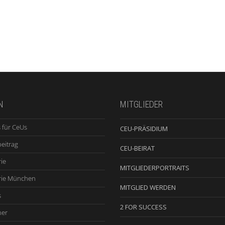
N
MITGLIEDER
 für CeUs
CEU-PRÄSIDIUM
beitrag
CEU-BEIRAT
ie
MITGLIEDERPORTRAITS
rie München
MITGLIED WERDEN
s
2 FOR SUCCESS
ner