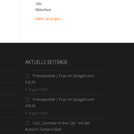
Uhr
München
Mehr anzeigen …
AKTUELLE BEITRÄGE
Presseartikel | Frau im Spiegel vom
5.8.26
6. August 2026
Presseartikel | Frau im Spiegel vom
4.8.26
4. August 2026
CeU „Summer in the City“ mit der
Autorin Tamara Dietl