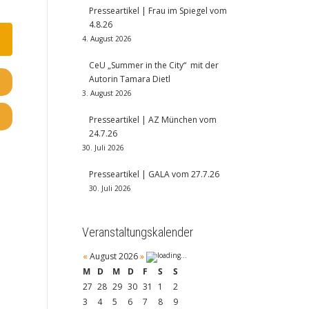
Presseartikel | Frau im Spiegel vom
4.8.26
4. August 2026
CeU „Summer in the City“ mit der
Autorin Tamara Dietl
3. August 2026
Presseartikel | AZ München vom
24.7.26
30. Juli 2026
Presseartikel | GALA vom 27.7.26
30. Juli 2026
Veranstaltungskalender
«
August 2026
»
M
D
M
D
F
S
S
27
28
29
30
31
1
2
3
4
5
6
7
8
9