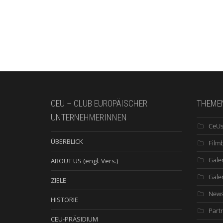
CEU – CLUB EUROPÄISCHER
THEME
UNTERNEHMERINNEN
CeUs
ÜBERBLICK
Film
Galer
ABOUT US (engl. Vers.)
Gale
ZIELE
New
HISTORIE
Part
CEU-PRÄSIDIUM