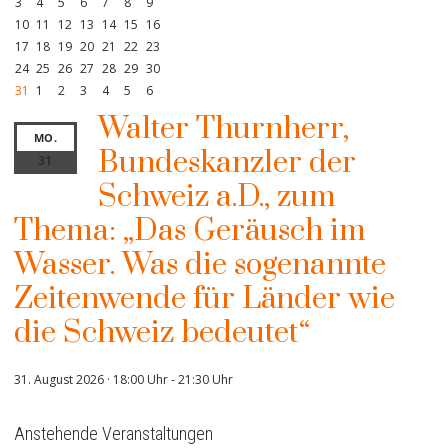
3
4
5
6
7
8
9
10
11
12
13
14
15
16
17
18
19
20
21
22
23
24
25
26
27
28
29
30
31
1
2
3
4
5
6
Walter Thurnherr,
MO.
Bundeskanzler der
31
Schweiz a.D., zum
Thema: „Das Geräusch im
Wasser. Was die sogenannte
Zeitenwende für Länder wie
die Schweiz bedeutet“
31. August 2026 · 18:00 Uhr
-
21:30 Uhr
Anstehende Veranstaltungen