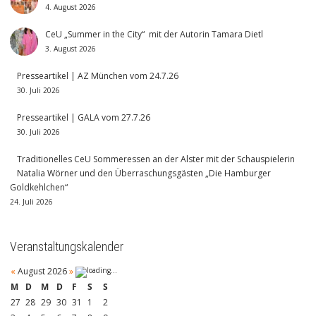
4. August 2026
CeU „Summer in the City“ mit der Autorin Tamara Dietl
3. August 2026
Presseartikel | AZ München vom 24.7.26
30. Juli 2026
Presseartikel | GALA vom 27.7.26
30. Juli 2026
Traditionelles CeU Sommeressen an der Alster mit der Schauspielerin
Natalia Wörner und den Überraschungsgästen „Die Hamburger
Goldkehlchen“
24. Juli 2026
Veranstaltungskalender
«
August 2026
»
M
D
M
D
F
S
S
27
28
29
30
31
1
2