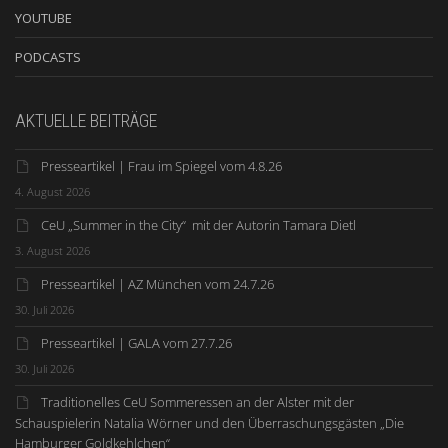
YOUTUBE
PODCASTS
AKTUELLE BEITRÄGE
Presseartikel | Frau im Spiegel vom 4.8.26
4. August 2026
CeU „Summer in the City“ mit der Autorin Tamara Dietl
3. August 2026
Presseartikel | AZ München vom 24.7.26
30. Juli 2026
Presseartikel | GALA vom 27.7.26
30. Juli 2026
Traditionelles CeU Sommeressen an der Alster mit der
Schauspielerin Natalia Wörner und den Überraschungsgästen „Die
Hamburger Goldkehlchen“