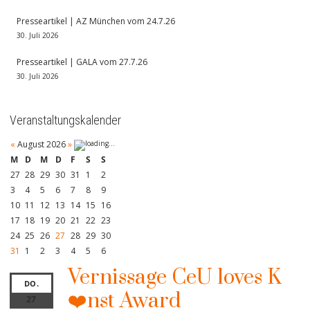
Presseartikel | AZ München vom 24.7.26
30. Juli 2026
Presseartikel | GALA vom 27.7.26
30. Juli 2026
Veranstaltungskalender
«
August 2026
»
M
D
M
D
F
S
S
27
28
29
30
31
1
2
3
4
5
6
7
8
9
10
11
12
13
14
15
16
17
18
19
20
21
22
23
24
25
26
27
28
29
30
31
1
2
3
4
5
6
Vernissage CeU loves K
DO.
❤️nst Award
27