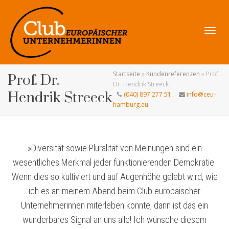
Navig
Startseite
»
Kundenreferenzen
»
Prof.
Prof. Dr.
Dr. Hendrik Streeck
Hendrik Streeck
(040) 897 277 51
info@ceu-
hamburg.eu
umsch
»Diversität sowie Pluralität von Meinungen sind ein
wesentliches Merkmal jeder funktionierenden Demokratie.
Wenn dies so kultiviert und auf Augenhöhe gelebt wird, wie
ich es an meinem Abend beim Club europäischer
Unternehmerinnen miterleben konnte, dann ist das ein
wunderbares Signal an uns alle! Ich wünsche diesem