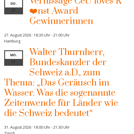
Vernissage CeU loves K
DO.
❤️nst Award
27
Gewinnerinnen
27. August 2026 · 18:30 Uhr
-
21:00 Uhr
Hamburg
Walter Thurnherr,
MO.
Bundeskanzler der
31
Schweiz a.D., zum
Thema: „Das Geräusch im
Wasser. Was die sogenannte
Zeitenwende für Länder wie
die Schweiz bedeutet“
31. August 2026 · 18:00 Uhr
-
21:30 Uhr
Zürich