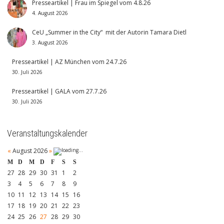
Presseartikel | Frau im Spiegel vom 4.8.26
4. August 2026
CeU „Summer in the City“ mit der Autorin Tamara Dietl
3. August 2026
Presseartikel | AZ München vom 24.7.26
30. Juli 2026
Presseartikel | GALA vom 27.7.26
30. Juli 2026
Veranstaltungskalender
«
August 2026
»
M
D
M
D
F
S
S
27
28
29
30
31
1
2
3
4
5
6
7
8
9
10
11
12
13
14
15
16
17
18
19
20
21
22
23
24
25
26
27
28
29
30