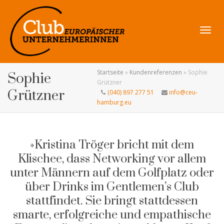
Navig
Startseite
»
Kundenreferenzen
»
Sophie
Sophie
Grützner
Grützner
(040) 897 277 51
info@ceu-
hamburg.eu
umsch
»Kristina Tröger bricht mit dem
Klischee, dass Networking vor allem
unter Männern auf dem Golfplatz oder
über Drinks im Gentlemen’s Club
stattfindet. Sie bringt stattdessen
smarte, erfolgreiche und empathische