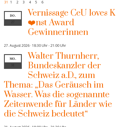
31
1
2
3
4
5
6
Vernissage CeU loves K
DO.
❤️nst Award
27
Gewinnerinnen
27. August 2026 · 18:30 Uhr
-
21:00 Uhr
Walter Thurnherr,
MO.
Bundeskanzler der
31
Schweiz a.D., zum
Thema: „Das Geräusch im
Wasser. Was die sogenannte
Zeitenwende für Länder wie
die Schweiz bedeutet“