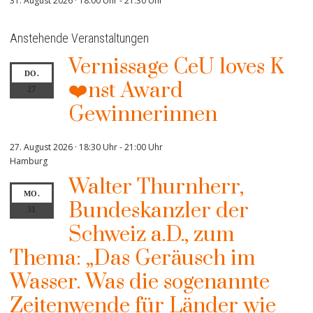
31. August 2026 · 18:00 Uhr
-
21:30 Uhr
Anstehende Veranstaltungen
Vernissage CeU loves K
DO.
❤️nst Award
27
Gewinnerinnen
27. August 2026 · 18:30 Uhr
-
21:00 Uhr
Hamburg
Walter Thurnherr,
MO.
Bundeskanzler der
31
Schweiz a.D., zum
Thema: „Das Geräusch im
Wasser. Was die sogenannte
Zeitenwende für Länder wie