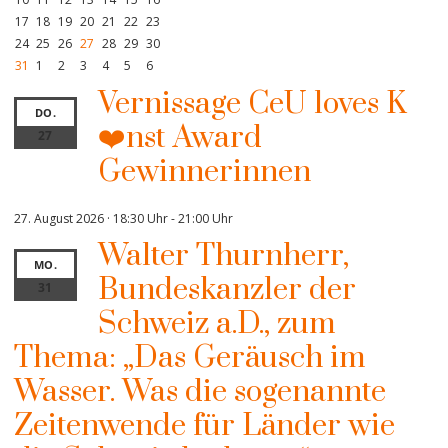
17
18
19
20
21
22
23
24
25
26
27
28
29
30
31
1
2
3
4
5
6
Vernissage CeU loves K
DO.
❤️nst Award
27
Gewinnerinnen
27. August 2026 · 18:30 Uhr
-
21:00 Uhr
Walter Thurnherr,
MO.
Bundeskanzler der
31
Schweiz a.D., zum
Thema: „Das Geräusch im
Wasser. Was die sogenannte
Zeitenwende für Länder wie