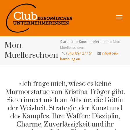
Navig
Startseite
»
Kundenreferenzen
»
Mon
Mon
Muellerschoen
Muellerschoen
(040) 897 277 51
info@ceu-
hamburg.eu
umsch
»Ich frage mich, wieso es keine
Marmorstatue von Kristina Tröger gibt.
Sie erinnert mich an Athene, die Göttin
der Weisheit, Strategie, der Kunst und
des Kampfes. Ihre Waffen: Disziplin,
Charme, Zuverlässigkeit und ihr