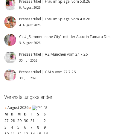
Presseartikel | Frau im Spiegel vom 5.8.26
6. August 2026
Presseartikel | Frau im Spiegel vom 4.8.26
4. August 2026
CeU „Summer in the City“ mit der Autorin Tamara Dietl
3. August 2026
Presseartikel | AZ München vom 24.7.26
30. Juli 2026
Presseartikel | GALA vom 27.7.26
30. Juli 2026
Veranstaltungskalender
«
August 2026
»
M
D
M
D
F
S
S
27
28
29
30
31
1
2
3
4
5
6
7
8
9
10
11
12
13
14
15
16