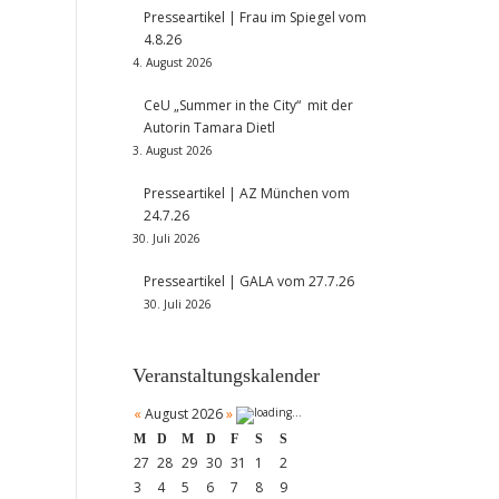
Presseartikel | Frau im Spiegel vom
4.8.26
4. August 2026
CeU „Summer in the City“ mit der
Autorin Tamara Dietl
3. August 2026
Presseartikel | AZ München vom
24.7.26
30. Juli 2026
Presseartikel | GALA vom 27.7.26
30. Juli 2026
Veranstaltungskalender
«
August 2026
»
M
D
M
D
F
S
S
27
28
29
30
31
1
2
3
4
5
6
7
8
9