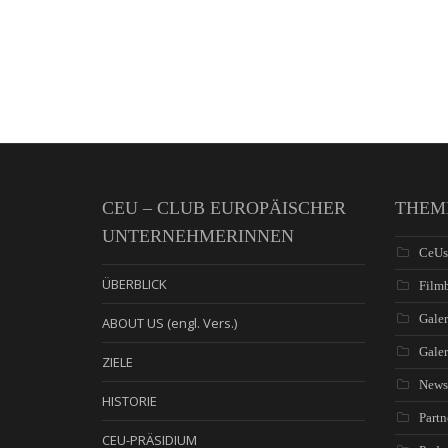
CEU – CLUB EUROPÄISCHER
THEM
UNTERNEHMERINNEN
CeUs
ÜBERBLICK
Filmb
Galer
ABOUT US (engl. Vers.)
Gale
ZIELE
News
HISTORIE
Partn
CEU-PRÄSIDIUM