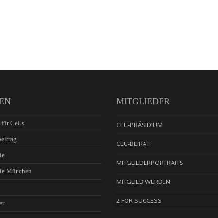
EN
MITGLIEDER
 für CeUs
CEU-PRÄSIDIUM
eitrag
CEU-BEIRAT
ie
MITGLIEDERPORTRAITS
rie München
MITGLIED WERDEN
2 FOR SUCCESS
er