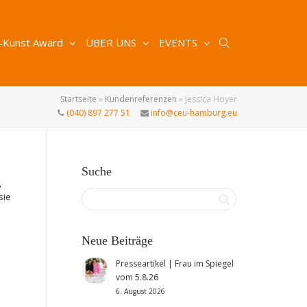
-Kunst Award
ÜBER UNS
EVENTS
Startseite
»
Kundenreferenzen
»
Jessica Hoyer
(040) 897 277 51
info@ceu-hamburg.eu
Suche
,
sie
Neue Beiträge
Presseartikel | Frau im Spiegel
vom 5.8.26
6. August 2026