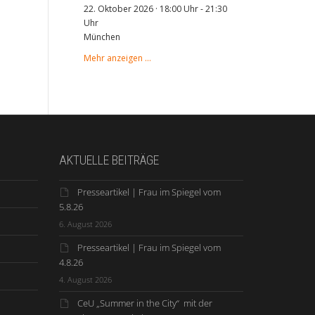
22. Oktober 2026 · 18:00 Uhr
-
21:30
Uhr
München
Mehr anzeigen …
AKTUELLE BEITRÄGE
Presseartikel | Frau im Spiegel vom
5.8.26
6. August 2026
Presseartikel | Frau im Spiegel vom
4.8.26
4. August 2026
CeU „Summer in the City“ mit der