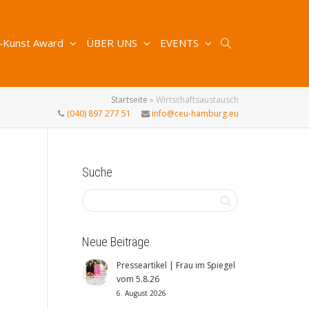
-Kunst Award
ÜBER UNS
EVENTS
Startseite
»
Wirtschaftsaustausch
(040) 897 277 51
info@ceu-hamburg.eu
Suche
Neue Beiträge
Presseartikel | Frau im Spiegel
vom 5.8.26
6. August 2026