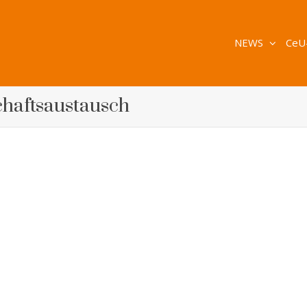
NEWS
CeU
chaftsaustausch