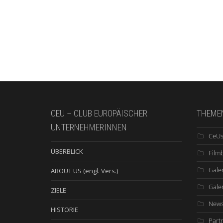
CEU – CLUB EUROPÄISCHER
THEME
UNTERNEHMERINNEN
CeUs
ÜBERBLICK
Film
Galer
ABOUT US (engl. Vers.)
Gale
ZIELE
New
HISTORIE
Part