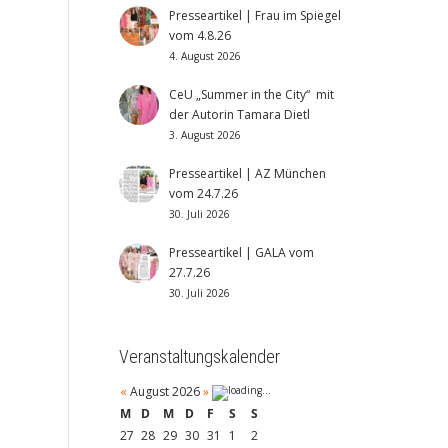
Presseartikel | Frau im Spiegel
vom 4.8.26
4. August 2026
CeU „Summer in the City“ mit
der Autorin Tamara Dietl
3. August 2026
Presseartikel | AZ München
vom 24.7.26
30. Juli 2026
Presseartikel | GALA vom
27.7.26
30. Juli 2026
Veranstaltungskalender
«
August 2026
»
M
D
M
D
F
S
S
27
28
29
30
31
1
2