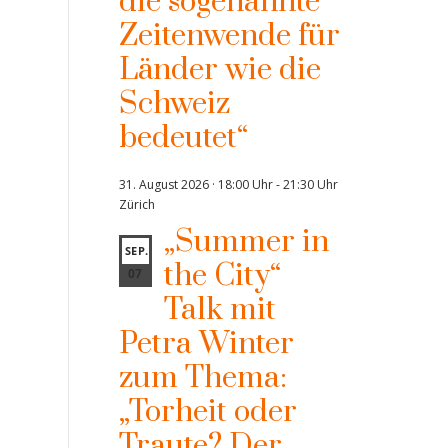
die sogenannte
Zeitenwende für
Länder wie die
Schweiz
bedeutet“
31. August 2026 · 18:00 Uhr
-
21:30 Uhr
Zürich
„Summer in
SEP.
the City“
07
Talk mit
Petra Winter
zum Thema:
„Torheit oder
Traute? Der