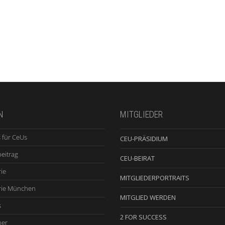
N
MITGLIEDER
 für CeUs
CEU-PRÄSIDIUM
beitrag
CEU-BEIRAT
ie
MITGLIEDERPORTRAITS
rie München
MITGLIED WERDEN
s
2 FOR SUCCESS
ner