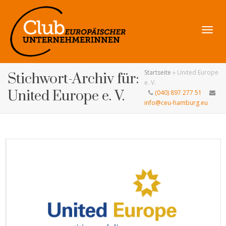
Navig
Startseite
»
United Europe
Stichwort-Archiv für:
e. V.
United Europe e. V.
(040) 897 277 51
info@ceu-hamburg.eu
umsch