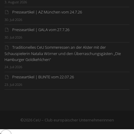
3. August 2026
Presseartikel | AZ München vom 24.7.26
30. Juli 2026
Presseartikel | GALA vom 27.7.26
30. Juli 2026
Traditionelles CeU Sommeressen an der Alster mit der
Schauspielerin Natalia Wörner und den Überraschungsgästen „Die
Hamburger Goldkehlchen“
24. Juli 2026
Presseartikel | BUNTE vom 22.07.26
23. Juli 2026
©2026 CeU – Club europäischer Unternehmerinnen