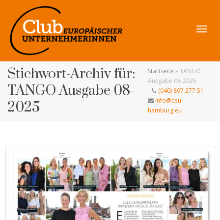
Navig
Stichwort-Archiv für:
Startseite
»
TANGO
Ausgabe 08-2025
TANGO Ausgabe 08-
(040) 897 277 51
info@ceu-
2025
hamburg.eu
umsch