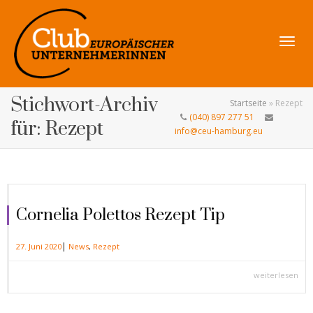
Navig
Stichwort-Archiv
Startseite
»
Rezept
(040) 897 277 51
für: Rezept
info@ceu-hamburg.eu
umsch
Cornelia Polettos Rezept Tip
|
27. Juni 2020
News
,
Rezept
weiterlesen