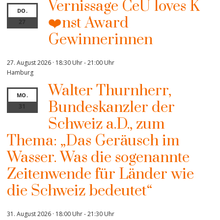
Vernissage CeU loves K
DO.
❤️nst Award
27
Gewinnerinnen
27. August 2026 · 18:30 Uhr
-
21:00 Uhr
Hamburg
Walter Thurnherr,
MO.
Bundeskanzler der
31
Schweiz a.D., zum
Thema: „Das Geräusch im
Wasser. Was die sogenannte
Zeitenwende für Länder wie
die Schweiz bedeutet“
31. August 2026 · 18:00 Uhr
-
21:30 Uhr