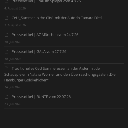
Presseartikel | Frau im Spiegel vom 4.8.26
4. August 2026
CeU „Summer in the City“ mit der Autorin Tamara Dietl
3. August 2026
Presseartikel | AZ München vom 24.7.26
30. Juli 2026
Presseartikel | GALA vom 27.7.26
30. Juli 2026
Traditionelles CeU Sommeressen an der Alster mit der
Schauspielerin Natalia Wörner und den Überraschungsgästen „Die
Hamburger Goldkehlchen“
24. Juli 2026
Presseartikel | BUNTE vom 22.07.26
23. Juli 2026