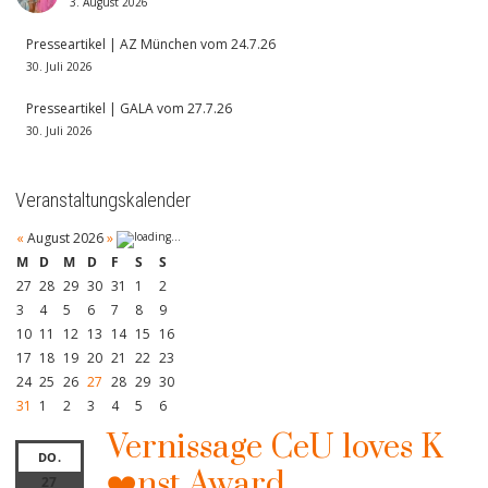
3. August 2026
Presseartikel | AZ München vom 24.7.26
30. Juli 2026
Presseartikel | GALA vom 27.7.26
30. Juli 2026
Veranstaltungskalender
«
August 2026
»
M
D
M
D
F
S
S
27
28
29
30
31
1
2
3
4
5
6
7
8
9
10
11
12
13
14
15
16
17
18
19
20
21
22
23
24
25
26
27
28
29
30
31
1
2
3
4
5
6
Vernissage CeU loves K
DO.
❤️nst Award
27