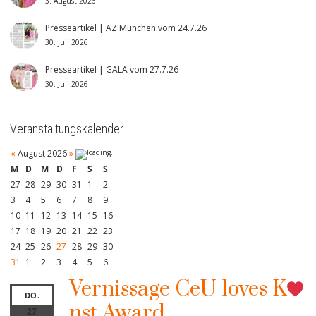
3. August 2026
Presseartikel | AZ München vom 24.7.26
30. Juli 2026
Presseartikel | GALA vom 27.7.26
30. Juli 2026
Veranstaltungskalender
«
August 2026
»
M
D
M
D
F
S
S
27
28
29
30
31
1
2
3
4
5
6
7
8
9
10
11
12
13
14
15
16
17
18
19
20
21
22
23
24
25
26
27
28
29
30
31
1
2
3
4
5
6
Vernissage CeU loves K
DO.
nst Award
27