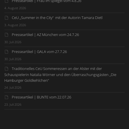
Presseartikel | Frau im Spiegel vom 4.8.26
4. August 2026
CeU „Summer in the City“ mit der Autorin Tamara Dietl
3. August 2026
Presseartikel | AZ München vom 24.7.26
30. Juli 2026
Presseartikel | GALA vom 27.7.26
30. Juli 2026
Traditionelles CeU Sommeressen an der Alster mit der
Schauspielerin Natalia Wörner und den Überraschungsgästen „Die
Hamburger Goldkehlchen“
24. Juli 2026
Presseartikel | BUNTE vom 22.07.26
23. Juli 2026