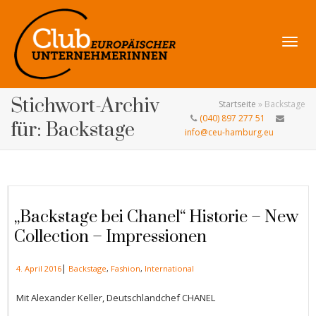
Navig
Stichwort-Archiv
Startseite
»
Backstage
(040) 897 277 51
für: Backstage
info@ceu-hamburg.eu
umsch
„Backstage bei Chanel“ Historie – New
Collection – Impressionen
|
4. April 2016
Backstage
,
Fashion
,
International
Mit Alexander Keller, Deutschlandchef CHANEL