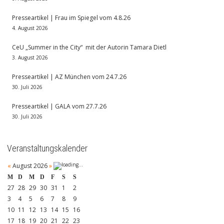
Presseartikel | Frau im Spiegel vom 4.8.26
4. August 2026
CeU „Summer in the City“ mit der Autorin Tamara Dietl
3. August 2026
Presseartikel | AZ München vom 24.7.26
30. Juli 2026
Presseartikel | GALA vom 27.7.26
30. Juli 2026
Veranstaltungskalender
«
August 2026
»
M
D
M
D
F
S
S
27
28
29
30
31
1
2
3
4
5
6
7
8
9
10
11
12
13
14
15
16
17
18
19
20
21
22
23