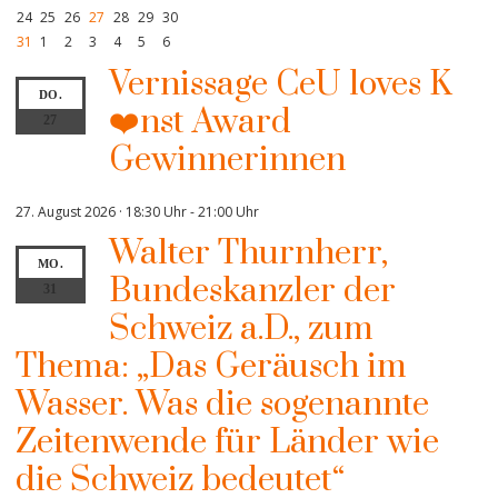
24
25
26
27
28
29
30
31
1
2
3
4
5
6
Vernissage CeU loves K
DO.
❤️nst Award
27
Gewinnerinnen
27. August 2026 · 18:30 Uhr
-
21:00 Uhr
Walter Thurnherr,
MO.
Bundeskanzler der
31
Schweiz a.D., zum
Thema: „Das Geräusch im
Wasser. Was die sogenannte
Zeitenwende für Länder wie
die Schweiz bedeutet“