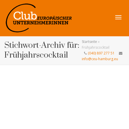
Navig
Startseite
»
Stichwort-Archiv für:
Frühjahrscocktail
Frühjahrscocktail
(040) 897 277 51
info@ceu-hamburg.eu
umsch