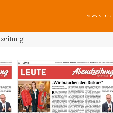
NEWS
CeU
dzeitung