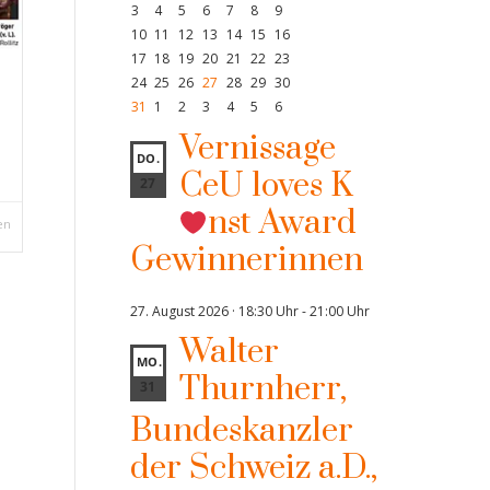
3
4
5
6
7
8
9
10
11
12
13
14
15
16
17
18
19
20
21
22
23
24
25
26
27
28
29
30
31
1
2
3
4
5
6
Vernissage
DO.
CeU loves K
27
nst Award
en
Gewinnerinnen
27. August 2026 · 18:30 Uhr
-
21:00 Uhr
Walter
MO.
Thurnherr,
31
Bundeskanzler
der Schweiz a.D.,