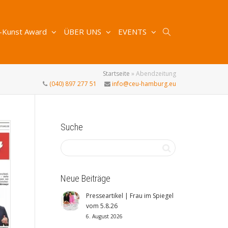
-Kunst Award
ÜBER UNS
EVENTS
Startseite
»
Abendzeitung
(040) 897 277 51
info@ceu-hamburg.eu
Suche
Neue Beiträge
Presseartikel | Frau im Spiegel
vom 5.8.26
6. August 2026