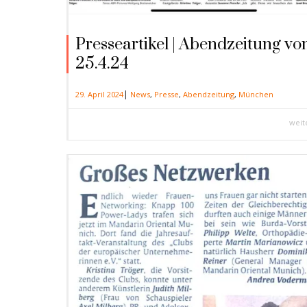
Presseartikel | Abendzeitung v
25.4.24
|
29. April 2024
News
,
Presse
,
Abendzeitung
,
München
weit