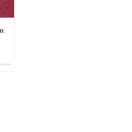
om
erlesen