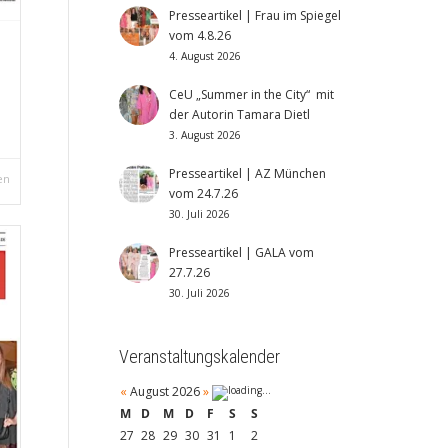
Presseartikel | Frau im Spiegel
vom 4.8.26
4. August 2026
CeU „Summer in the City“ mit
der Autorin Tamara Dietl
3. August 2026
Presseartikel | AZ München
en
vom 24.7.26
30. Juli 2026
Presseartikel | GALA vom
27.7.26
30. Juli 2026
Veranstaltungskalender
«
August 2026
»
M
D
M
D
F
S
S
27
28
29
30
31
1
2