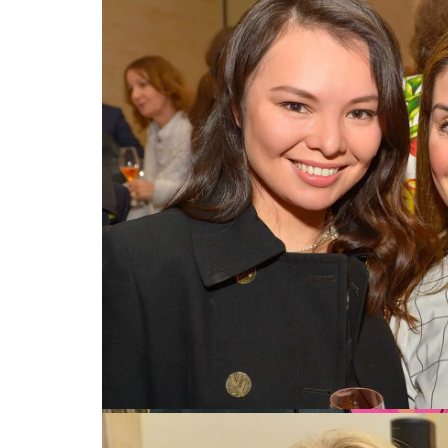
Karin Martin und Sonja Lahnstein-Kandel
Dina Baba Yeva (My culinary masterpieces) und Priscilla Ni