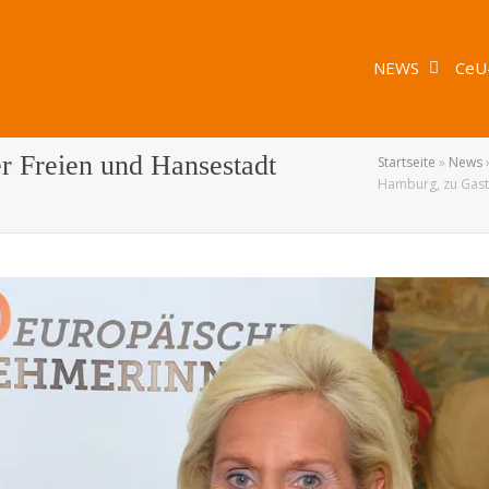
NEWS
CeU
er Freien und Hansestadt
Startseite
»
News
Hamburg, zu Gas