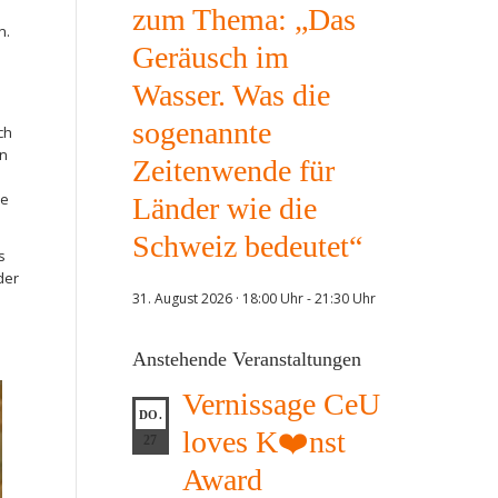
zum Thema: „Das
n.
Geräusch im
i
Wasser. Was die
sogenannte
ch
en
Zeitenwende für
he
Länder wie die
Schweiz bedeutet“
s
der
31. August 2026 · 18:00 Uhr
-
21:30 Uhr
Anstehende Veranstaltungen
Vernissage CeU
DO.
loves K❤️nst
27
Award