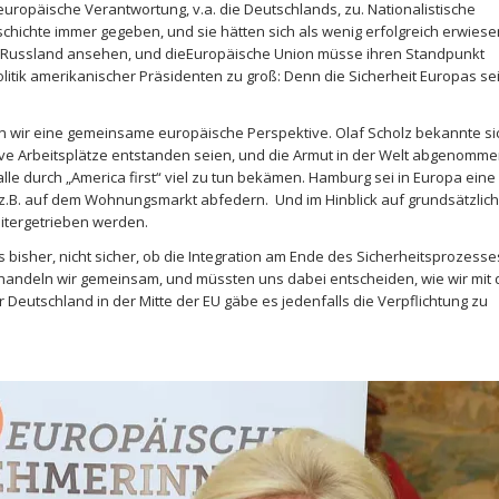
uropäische Verantwortung, v.a. die Deutschlands, zu. Nationalistische
chichte immer gegeben, und sie hätten sich als wenig erfolgreich erwiese
u Russland ansehen, und dieEuropäische Union müsse ihren Standpunkt
Politik amerikanischer Präsidenten zu groß: Denn die Sicherheit Europas se
n wir eine gemeinsame europäische Perspektive. Olaf Scholz bekannte si
tive Arbeitsplätze entstanden seien, und die Armut in der Welt abgenomm
alle durch „America first“ viel zu tun bekämen. Hamburg sei in Europa eine
.B. auf dem Wohnungsmarkt abfedern. Und im Hinblick auf grundsätzlic
itergetrieben werden.
ls bisher, nicht sicher, ob die Integration am Ende des Sicherheitsprozesse
ie handeln wir gemeinsam, und müssten uns dabei entscheiden, wie wir mit 
utschland in der Mitte der EU gäbe es jedenfalls die Verpflichtung zu