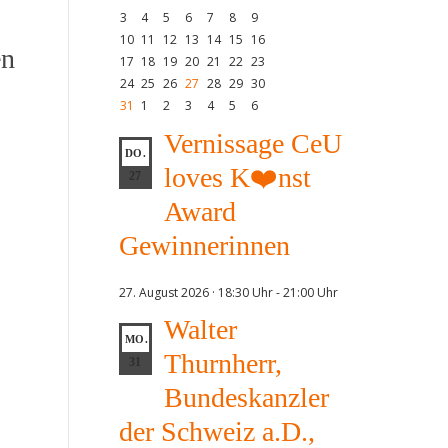
3
4
5
6
7
8
9
10
11
12
13
14
15
16
en
17
18
19
20
21
22
23
24
25
26
27
28
29
30
31
1
2
3
4
5
6
Vernissage CeU
DO.
loves K❤️nst
27
Award
Gewinnerinnen
27. August 2026 · 18:30 Uhr
-
21:00 Uhr
Walter
MO.
Thurnherr,
31
Bundeskanzler
der Schweiz a.D.,