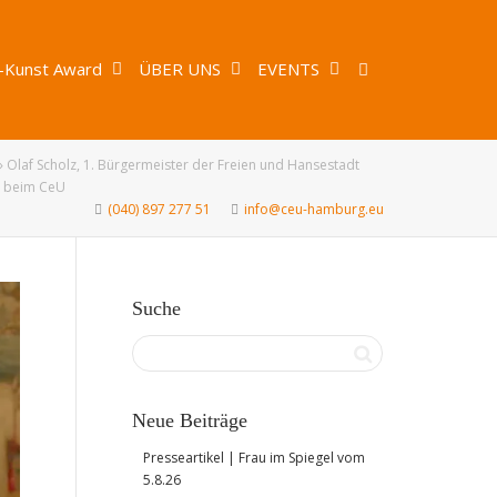
-Kunst Award
ÜBER UNS
EVENTS
»
Olaf Scholz, 1. Bürgermeister der Freien und Hansestadt
t beim CeU
(040) 897 277 51
info@ceu-hamburg.eu
Suche
Neue Beiträge
Presseartikel | Frau im Spiegel vom
5.8.26