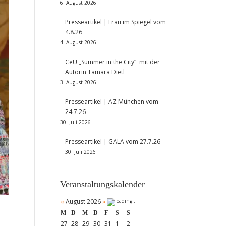
6. August 2026
Presseartikel | Frau im Spiegel vom
4.8.26
4. August 2026
CeU „Summer in the City“ mit der
Autorin Tamara Dietl
3. August 2026
Presseartikel | AZ München vom
24.7.26
30. Juli 2026
Presseartikel | GALA vom 27.7.26
30. Juli 2026
Veranstaltungskalender
«
August 2026
»
M
D
M
D
F
S
S
27
28
29
30
31
1
2