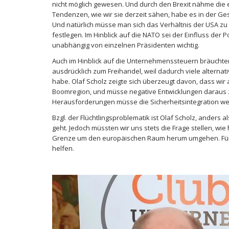
nicht möglich gewesen. Und durch den Brexit nähme die e
Tendenzen, wie wir sie derzeit sähen, habe es in der Ges
Und natürlich müsse man sich das Verhältnis der USA z
festlegen. Im Hinblick auf die NATO sei der Einfluss der 
unabhängig von einzelnen Präsidenten wichtig.
Auch im Hinblick auf die Unternehmenssteuern bräuchte
ausdrücklich zum Freihandel, weil dadurch viele alterna
habe. Olaf Scholz zeigte sich überzeugt davon, dass wir 
Boomregion, und müsse negative Entwicklungen daraus z
Herausforderungen müsse die Sicherheitsintegration we
Bzgl. der Flüchtlingsproblematik ist Olaf Scholz, anders a
geht. Jedoch müssten wir uns stets die Frage stellen, w
Grenze um den europäischen Raum herum umgehen. Für De
helfen.