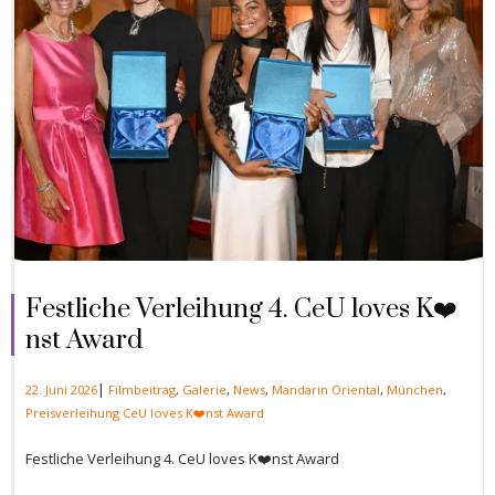
Festliche Verleihung 4. CeU loves K❤️
nst Award
|
22. Juni 2026
Filmbeitrag
,
Galerie
,
News
,
Mandarin Oriental
,
München
,
Preisverleihung CeU loves K❤️nst Award
Festliche Verleihung 4. CeU loves K❤️nst Award