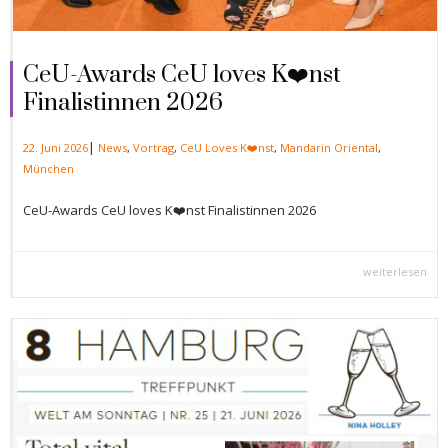
CeU-Awards CeU loves K❤️nst
Finalistinnen 2026
|
22. Juni 2026
News
,
Vortrag
,
CeU Loves K❤️nst
,
Mandarin Oriental
,
München
CeU-Awards CeU loves K❤️nst Finalistinnen 2026
weiterlesen