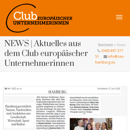
Navig
NEWS | Aktuelles aus
Startseite
»
News
(040) 897 277
dem Club europäischer
51
info@ceu-
Unternehmerinnen
hamburg.eu
umsch