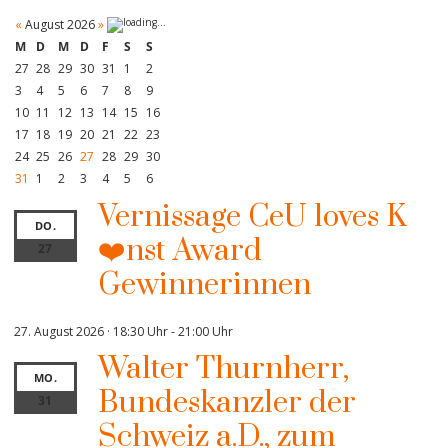
«
August 2026
»
M
D
M
D
F
S
S
27
28
29
30
31
1
2
3
4
5
6
7
8
9
10
11
12
13
14
15
16
17
18
19
20
21
22
23
24
25
26
27
28
29
30
31
1
2
3
4
5
6
Vernissage CeU loves K
DO.
❤️nst Award
27
Gewinnerinnen
27. August 2026 · 18:30 Uhr
-
21:00 Uhr
Walter Thurnherr,
MO.
Bundeskanzler der
31
Schweiz a.D., zum