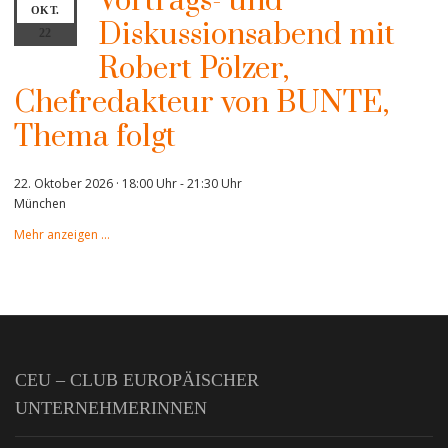
Vortrags- und
OKT.
Diskussionsabend mit
22
Robert Pölzer,
Chefredakteur von BUNTE,
Thema folgt
22. Oktober 2026 · 18:00 Uhr
-
21:30 Uhr
München
Mehr anzeigen …
CEU – CLUB EUROPÄISCHER
UNTERNEHMERINNEN