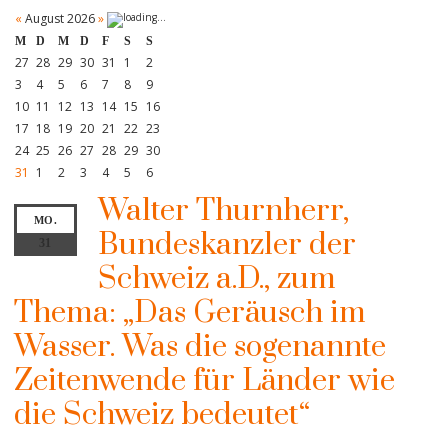
«
August 2026
»
M
D
M
D
F
S
S
27
28
29
30
31
1
2
3
4
5
6
7
8
9
10
11
12
13
14
15
16
17
18
19
20
21
22
23
24
25
26
27
28
29
30
31
1
2
3
4
5
6
Walter Thurnherr,
MO.
Bundeskanzler der
31
Schweiz a.D., zum
Thema: „Das Geräusch im
Wasser. Was die sogenannte
Zeitenwende für Länder wie
die Schweiz bedeutet“