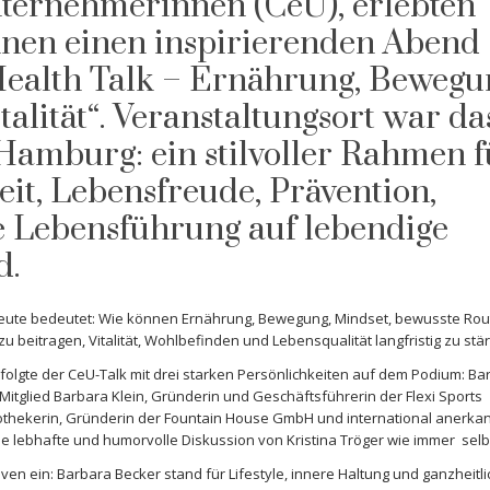
nternehmerinnen (CeU), erlebten
nen einen inspirierenden Abend
Health Talk – Ernährung, Bewegu
lität“. Veranstaltungsort war da
 Hamburg: ein stilvoller Rahmen f
it, Lebensfreude, Prävention,
 Lebensführung auf lebendige
d.
heute bedeutet: Wie können Ernährung, Bewegung, Mindset, bewusste Rou
beitragen, Vitalität, Wohlbefinden und Lebensqualität langfristig zu stä
lgte der CeU-Talk mit drei starken Persönlichkeiten auf dem Podium: Ba
itglied Barbara Klein, Gründerin und Geschäftsführerin der Flexi Sports
Apothekerin, Gründerin der Fountain House GmbH und international anerka
e lebhafte und humorvolle Diskussion von Kristina Tröger wie immer selb
ven ein: Barbara Becker stand für Lifestyle, innere Haltung und ganzheitl