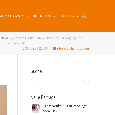
-Kunst Award
ÜBER UNS
EVENTS
»
News
»
„Modern Health Talk – Ernährung, Bewegung und
zu mehr Vitalität“
(040) 897 277 51
info@ceu-hamburg.eu
Suche
Neue Beiträge
Presseartikel | Frau im Spiegel
vom 5.8.26