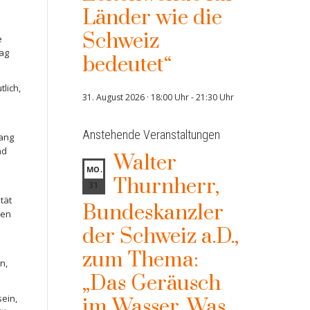
Länder wie die
Schweiz
e
Tag
bedeutet“
lich,
31. August 2026 · 18:00 Uhr
-
21:30 Uhr
Anstehende Veranstaltungen
gang
nd
Walter
MO.
Thurnherr,
31
tät
Bundeskanzler
den
der Schweiz a.D.,
n
zum Thema:
n,
„Das Geräusch
ein,
im Wasser. Was