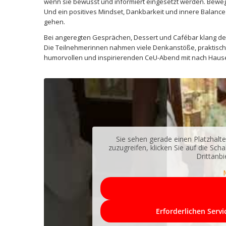
wenn sie bewusst und informiert eingesetzt werden. Bewegu
Und ein positives Mindset, Dankbarkeit und innere Balance 
gehen.
Bei angeregten Gesprächen, Dessert und Cafébar klang der
Die Teilnehmerinnen nahmen viele Denkanstöße, praktische 
humorvollen und inspirierenden CeU-Abend mit nach Haus
Sie sehen gerade einen Platzhalte
zuzugreifen, klicken Sie auf die Sch
Drittanb
Erforderlichen Serv