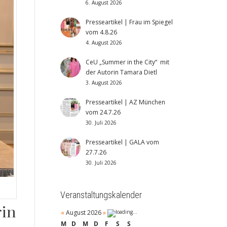
6. August 2026
Presseartikel | Frau im Spiegel
vom 4.8.26
4. August 2026
CeU „Summer in the City“ mit
der Autorin Tamara Dietl
3. August 2026
Presseartikel | AZ München
vom 24.7.26
30. Juli 2026
Presseartikel | GALA vom
27.7.26
30. Juli 2026
Veranstaltungskalender
rin
«
August 2026
»
M
D
M
D
F
S
S