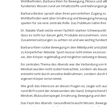
Wohlbefinden, Barbara Klein für Bewegung, Fitness und alltag
fundiertes Wissen rund um Inhaltsstoffe und Nahrungserg
Barbara Becker sprach über ihren persönlichen Zugang zu G
Wohlbefinden weit über Ernährung und Bewegung hinausgeht.
spielen für sie eine zentrale Rolle. Das Publikum nahm ihr
Dr. Natalie Vladi setzte einen fachlich starken Schwerpunkt
dass es nicht nur darum geht, Produkte einzunehmen, sonde
Zusammensetzungen zu achten ist und wie wichtig fundiert
Barbara Klein rückte Bewegung in den Mittelpunkt und pläd
zu körperlicher Aktivität. Sport müsse nicht immer exzessi
sei, den Körper regelmäßig und möglichst vielseitig in Bewe
Ein zentrales Thema des Abends war die Verbindung von K
Mindset wurden nicht isoliert betrachtet, sondern als Baus
entsteht nicht durch einzelne Maßnahmen, sondern durch b
eigenen Körper ernst nimmt.
Wie groß das Interesse an diesen Fragen ist, zeigte sich a
rund 80 Prozent der Anwesenden die Hand. Entsprechend l
Mindset, Blutzuckerspiegel, Ernährung, Bewegung und de
Das Fazit des Abends: Gesundheit braucht Wissen, Bewegu