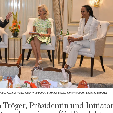
ouse, Kristina Tröger CeU-Präsidentin, Barbara Becker Unternehmerin Lifestyle Expertin
 Tröger, Präsidentin und Initiato