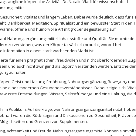
staugliche körperliche Aktivität, Dr. Natalie Vladi für wissenschaftlich
änzungsmittel.
esundheit, Vitalität und langem Leben. Dabei wurde deutlich, dass für si
 Dankbarkeit, Meditation, Spiritualität und ein bewusster Start in den 
e warme, offene und humorvolle Art mit großer Begeisterung auf.
 auf Nahrungsergänzungsmittel, Inhaltsstoffe und Qualität. Sie machte deut
rn zu verstehen, was der Körper tatsächlich braucht, worauf bei
e Information in einem stark wachsenden Markt ist.
ierte für einen pragmatischen, freudvollen und nicht überfordernden Zu
v sein und auch nicht zwingend als „Sport“ verstanden werden. Entscheide
gung zu halten.
örper, Geist und Haltung. Ernährung, Nahrungsergänzung, Bewegung und
teine eines modernen Gesundheitsverständnisses. Dabei zeigte sich: Vitali
ewusste Entscheidungen, Wissen, Selbstfürsorge und eine Haltung, die 
uch im Publikum. Auf die Frage, wer Nahrungsergänzungsmittel nutzt, hobe
ebhaft waren die Rückfragen und Diskussionen zu Gesundheit, Präventio
n Möglichkeiten und Grenzen von Supplementen.
ng, Achtsamkeit und Freude. Nahrungsergänzungsmittel können sinnvoll s