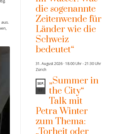
tig.
die sogenannte
Zeitenwende für
 aus.
Länder wie die
hen,
Schweiz
bedeutet“
31. August 2026 · 18:00 Uhr
-
21:30 Uhr
Zürich
„Summer in
SEP.
the City“
07
Talk mit
Petra Winter
zum Thema:
„Torheit oder