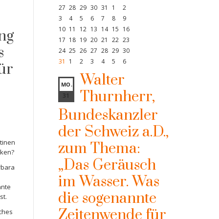
27
28
29
30
31
1
2
3
4
5
6
7
8
9
10
11
12
13
14
15
16
ng
17
18
19
20
21
22
23
s
24
25
26
27
28
29
30
31
1
2
3
4
5
6
ür
Walter
MO.
Thurnherr,
31
Bundeskanzler
der Schweiz a.D.,
tinen
zum Thema:
rken?
„Das Geräusch
rbara
im Wasser. Was
nnte
die sogenannte
st.
Zeitenwende für
iches