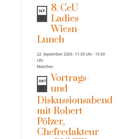
8. CeU
SEP.
Ladies
22
Wiesn-
Lunch
22. September 2026 · 11:30 Uhr
-
15:00
Uhr
München
Vortrags-
OKT.
und
22
Diskussionsabend
mit Robert
Pölzer,
Chefredakteur