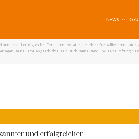
NEWS
CeU
kannter und erfolgreicher Fernsehmoderator, beliebter Fußballkommentator, A
agen, seine Familiengeschichte, sein Buch, seine Band und seine Stiftung Nes
annter und erfolgreicher