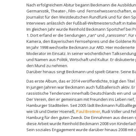
Nach erfolgreichem Abitur begann Beckmann die Ausbildung 
Germanistik, Theater-, Film- und Fernsehwissenschaften, er
Journalist für den Westdeutschen Rundfunk und für den Spor
Interviews anlässlich der Fußball-Weltmeisterschaft in Ital
Im gleichen Jahr wurde Reinhold Beckmann Sportchef bei 
1. Dort erfand er die Sendungen „ran“ und „ranissimo“. F
Kamera, den Bayerischen Fernsehpreis und die Goldene R
Im Jahr 1998 wechselte Beckmann zur ARD. Hier moderierte e
Moderator im Einsatz. In seiner wöchentlichen Talksendung 
und Namen aus Politik, Wirtschaft und Kultur. Er diskutierte
den Mund zu nehmen.
Darüber hinaus singt Beckmann und spielt Gitarre. Seine 
Das erste Album, das er 2014 veröffentlichte, trägt den Titel 
In jungen Jahren war Beckmann auch fußballerisch aktiv. Er i
rassistische Tendenzen innerhalb Deutschlands ein und und e
Der Verein, den er gemeinsam mit Freunden ins Leben rief,
Hamburger Stadtteilen. Seit 2005 lädt Beckmann Fußballle
wie Uli und Dieter Hoeneß,
Paul Breitner
, Rudi Völler und F
Hamburg für den guten Zweck. Die Einnahmen aus diesen sp
diese Arbeit wurde Reinhold Beckmann 2008 von Kinderlach
Sein soziales Engagement wurde darüber hinaus 2008 mit 