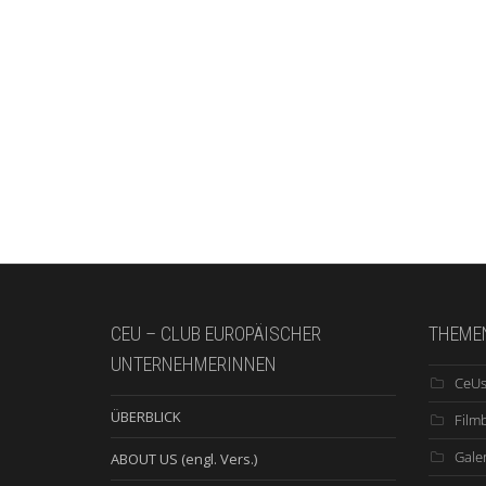
CEU – CLUB EUROPÄISCHER
THEME
UNTERNEHMERINNEN
CeUs
ÜBERBLICK
Film
Galer
ABOUT US (engl. Vers.)