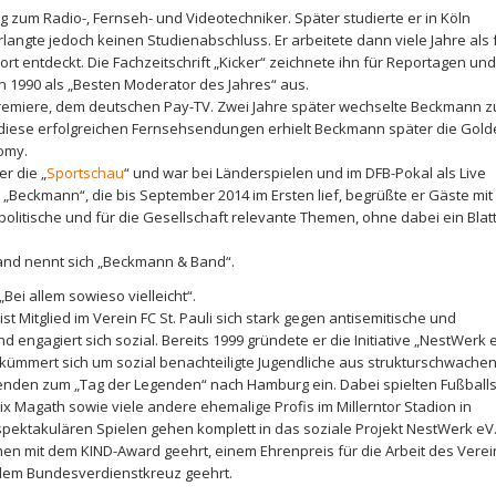
zum Radio-, Fernseh- und Videotechniker. Später studierte er in Köln
langte jedoch keinen Studienabschluss. Er arbeitete dann viele Jahre als 
t entdeckt. Die Fachzeitschrift „Kicker“ zeichnete ihn für Reportagen und
ien 1990 als „Besten Moderator des Jahres“ aus.
Premiere, dem deutschen Pay-TV. Zwei Jahre später wechselte Beckmann z
ür diese erfolgreichen Fernsehsendungen erhielt Beckmann später die Gol
omy.
r die „
Sportschau
“ und war bei Länderspielen und im DFB-Pokal als Live
„Beckmann“, die bis September 2014 im Ersten lief, begrüßte er Gäste mit
 politische und für die Gesellschaft relevante Themen, ohne dabei ein Blat
Band nennt sich „Beckmann & Band“.
„Bei allem sowieso vielleicht“.
st Mitglied im Verein FC St. Pauli sich stark gegen antisemitische und
ngagiert sich sozial. Bereits 1999 gründete er die Initiative „NestWerk e
 kümmert sich um sozial benachteiligte Jugendliche aus strukturschwache
genden zum „Tag der Legenden“ nach Hamburg ein. Dabei spielten Fußballs
elix Magath sowie viele andere ehemalige Profis im Millerntor Stadion in
ektakulären Spielen gehen komplett in das soziale Projekt NestWerk eV.
en mit dem KIND-Award geehrt, einem Ehrenpreis für die Arbeit des Verei
dem Bundesverdienstkreuz geehrt.