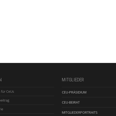
N
MITGLIEDER
 für CeUs
CEU-PRÄSIDIUM
beitrag
CEU-BEIRAT
ie
MITGLIEDERPORTRAITS