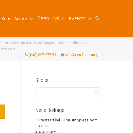
-Kunst Award
ÜBER UNS
EVENTS
utor vieler Bücher sowie Sänger über unendlich viele
tWerk e.V.
(040) 897 277 51
info@ceu-hamburg.eu
Suche
Neue Beiträge
Presseartikel | Frau im Spiegel vom
4.8.26
4. August 2026