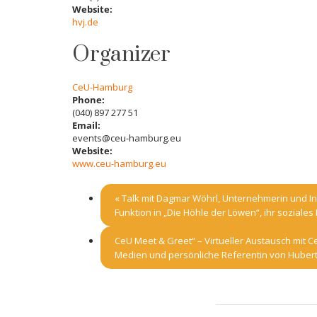
Website:
hvj.de
Organizer
CeU-Hamburg
Phone:
(040) 897 277 51
Email:
events@ceu-hamburg.eu
Website:
www.ceu-hamburg.eu
«
Talk mit Dagmar Wöhrl, Unternehmerin und 
Funktion in „Die Höhle der Löwen“, ihr sozial
CeU Meet & Greet“ – Virtueller Austausch mit Ce
Medien und persönliche Referentin von Hubert