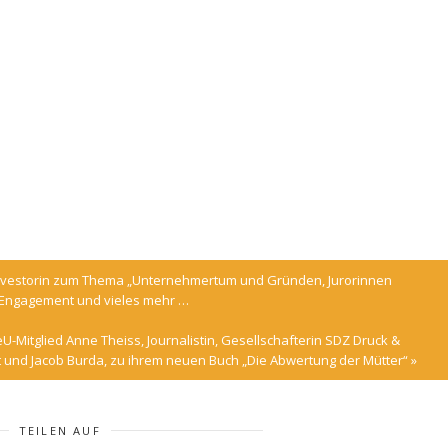
Investorin zum Thema „Unternehmertum und Gründen, Jurorinnen
es Engagement und vieles mehr …
U-Mitglied Anne Theiss, Journalistin, Gesellschafterin SDZ Druck &
 und Jacob Burda, zu ihrem neuen Buch „Die Abwertung der Mütter“
»
TEILEN AUF