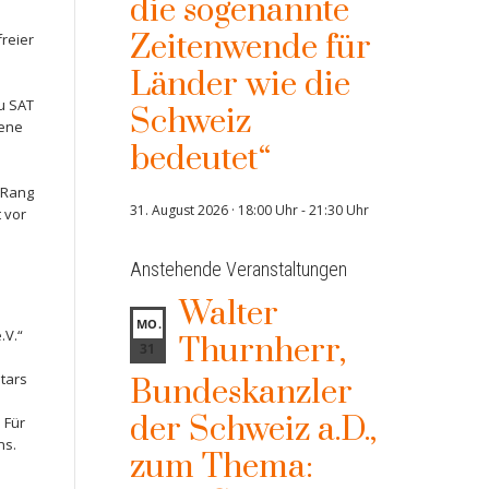
die sogenannte
Zeitenwende für
freier
Länder wie die
u SAT
Schweiz
dene
bedeutet“
 Rang
31. August 2026 · 18:00 Uhr
-
21:30 Uhr
t vor
Anstehende Veranstaltungen
Walter
MO.
.V.“
Thurnherr,
31
n
tars
Bundeskanzler
der Schweiz a.D.,
 Für
ns.
zum Thema: