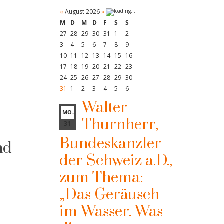
«
August 2026
»
M
D
M
D
F
S
S
27
28
29
30
31
1
2
3
4
5
6
7
8
9
10
11
12
13
14
15
16
17
18
19
20
21
22
23
24
25
26
27
28
29
30
31
1
2
3
4
5
6
Walter
MO.
Thurnherr,
31
Bundeskanzler
nd
der Schweiz a.D.,
zum Thema:
„Das Geräusch
im Wasser. Was