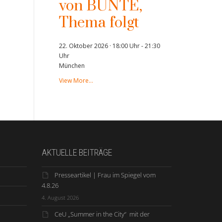
von BUNTE,
Thema folgt
22. Oktober 2026 · 18:00 Uhr
-
21:30
Uhr
München
View More…
AKTUELLE BEITRÄGE
Presseartikel | Frau im Spiegel vom
4.8.26
4. August 2026
CeU „Summer in the City“ mit der