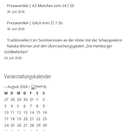
Presseartikel | AZ München vom 24.7.26
30. Juli 2026
Presseartikel | GALA vom 27.7.26
30. Juli 2026
Traditionelles CeU Sommeressen an der Alster mit der Schauspielerin
Natalia Wörner und den Überraschungsgästen „Die Hamburger
Goldkehlchen“
24. Juli 2026
Veranstaltungskalender
«
August 2026
»
M
D
M
D
F
S
S
27
28
29
30
31
1
2
3
4
5
6
7
8
9
10
11
12
13
14
15
16
17
18
19
20
21
22
23
24
25
26
27
28
29
30