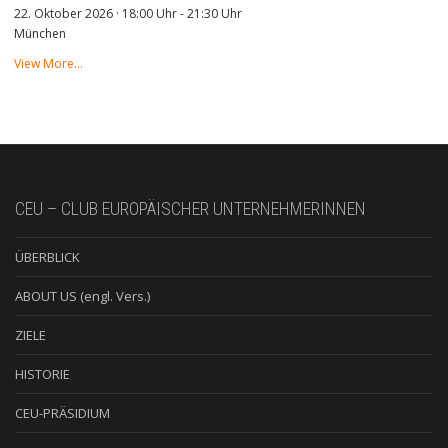
22. Oktober 2026 · 18:00 Uhr
-
21:30 Uhr
München
View More…
CEU – CLUB EUROPÄISCHER UNTERNEHMERINNEN
ÜBERBLICK
ABOUT US (engl. Vers.)
ZIELE
HISTORIE
CEU-PRÄSIDIUM