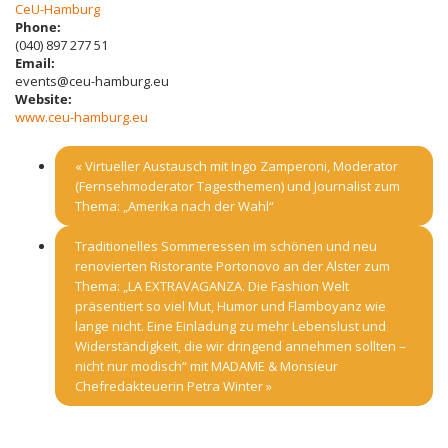
CeU-Hamburg
Phone:
(040) 897 277 51
Email:
events@ceu-hamburg.eu
Website:
www.ceu-hamburg.eu
«
Virtueller Austausch mit Ingo Zamperoni, Moderator
(Fernsehmoderator Tagesthemen) und Journalist zum
Thema: „Amerika nach der Wahl“
Traditionelles Sommeressen im schönen und neu
renovierten Ristorante Portonovo an der Alster zum
Thema: „LA EXTRAVAGANZA. Die Fashion Welt
präsentiert so viel Mut, Humor und Flamboyanz wie
lange nicht. Eine Einladung zu mehr Lebenslust und
Widerständigkeit, die wir dringend annehmen sollten –
nicht nur modisch“ mit MADAME & Monsieur
Chefredakteuerin Petra Winter
»