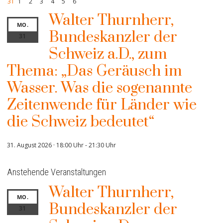
31
1
2
3
4
5
6
Walter Thurnherr,
MO.
Bundeskanzler der
31
Schweiz a.D., zum
Thema: „Das Geräusch im
Wasser. Was die sogenannte
Zeitenwende für Länder wie
die Schweiz bedeutet“
31. August 2026 · 18:00 Uhr
-
21:30 Uhr
Anstehende Veranstaltungen
Walter Thurnherr,
MO.
Bundeskanzler der
31